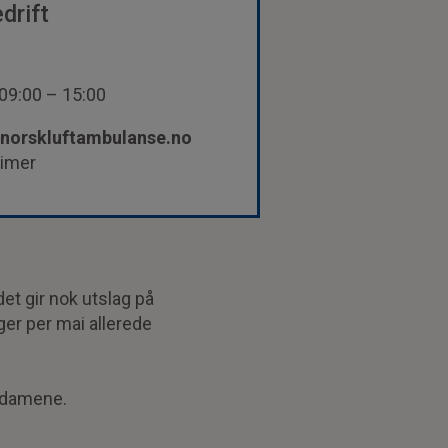
drift
09:00 – 15:00
norskluftambulanse.no
timer
t gir nok utslag på
ger per mai allerede
e damene.