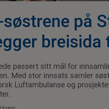
-søstrene på 
egger breisida t
rede passert sitt mål for innsaml
ken. Med stor innsats samler søs
Norsk Luftambulanse og prosjekte
ter.
d Kroken