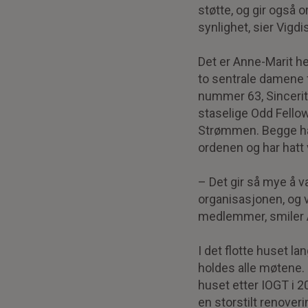
støtte, og gir også o
synlighet, sier Vigdis
Det er Anne-Marit hel
to sentrale damene 
nummer 63, Sincerit
staselige Odd Fello
Strømmen. Begge har 
ordenen og har hatt ve
– Det gir så mye å 
organisasjonen, og vi
medlemmer, smiler 
I det flotte huset l
holdes alle møtene.
huset etter IOGT i 2
en storstilt renoveri