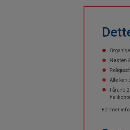
Dett
Organiser
Nesten 
Religiøs
Alle kan
I årene 2
helikopte
For mer inf