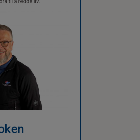
a til å redde liv.
roken