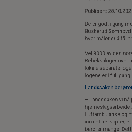
Publisert: 28.10.202
De er godt i gang 
Buskerud Sømhovd og
hvor målet er å få i
Vel 9000 av den no
Rebekkaloger over 
lokale separate loge
logene er i full gan
Landssaken berøre
– Landssaken vi nå j
hjerneslagsarbeidet 
Luftambulanse og m
inn i et helikopter, 
berører mange. Dette