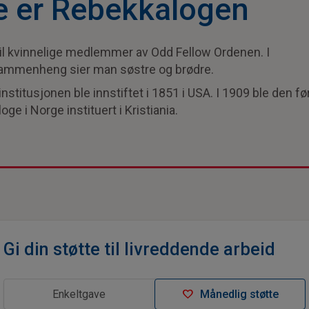
e er Rebekkalogen
il kvinnelige medlemmer av Odd Fellow Ordenen. I
ammenheng sier man søstre og brødre.
stitusjonen ble innstiftet i 1851 i USA. I 1909 ble den fø
ge i Norge instituert i Kristiania.
Gi din støtte til livreddende arbeid
favorite
Enkeltgave
Månedlig støtte