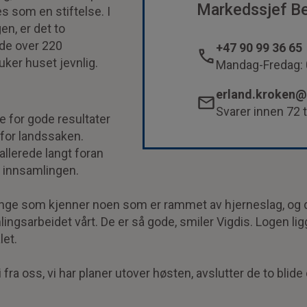
Markedssjef Be
s som en stiftelse. I
gen, er det to
 de over 220
+47 90 99 36 65
er huset jevnlig.
Mandag-Fredag: 
erland.kroken@
Svarer innen 72 
e for gode resultater
 for landssaken.
llerede langt foran
r innsamlingen.
ange som kjenner noen som er rammet av hjerneslag, og de
lingsarbeidet vårt. De er så gode, smiler Vigdis. Logen lig
let.
 fra oss, vi har planer utover høsten, avslutter de to blid