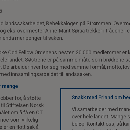
5
med landssakarbeidet, Rebekkalogen på Strømmen. Overme
 eks-overmester Anne-Marit Søraa trekker i trådene i en
nn enda mer penger til saken.
rske Odd Fellow Ordenens nesten 20 000 medlemmer er kv
hele landet. Søstrene er på samme måte som brødrene s
r. De arbeider hver for seg med samme formål, motto, love
g med innsamlingsarbeidet til landssaken.
r mange
Snakk med Erland om bed
obber for, å støtte
til Stiftelsen Norsk
Vi samarbeider med mang
ålet om å få en CT
over hele landet. Mange s
er noe som virkelig
beløp. Kontakt oss, så ka
 er en flott sak å