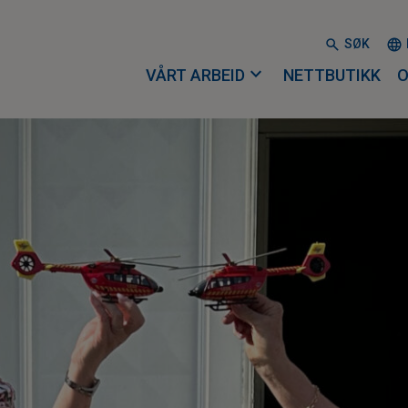
SØK
expand_more
VÅRT ARBEID
NETTBUTIKK
O