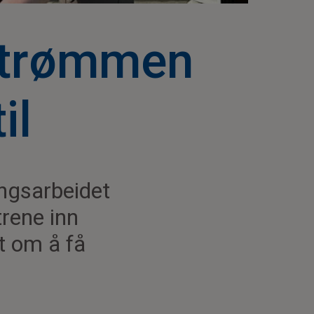
Strømmen
il
ingsarbeidet
trene inn
t om å få