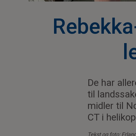
Rebekka
l
De har alle
til landssa
midler til 
CT i helikop
Tekst og foto: Erlan