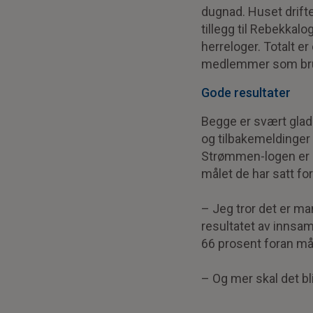
dugnad. Huset drifte
tillegg til Rebekkalo
herreloger. Totalt er
medlemmer som bruk
Gode resultater
Begge er svært glad
og tilbakemeldinger
Strømmen-logen er a
målet de har satt fo
– Jeg tror det er m
resultatet av innsam
66 prosent foran må
– Og mer skal det bli