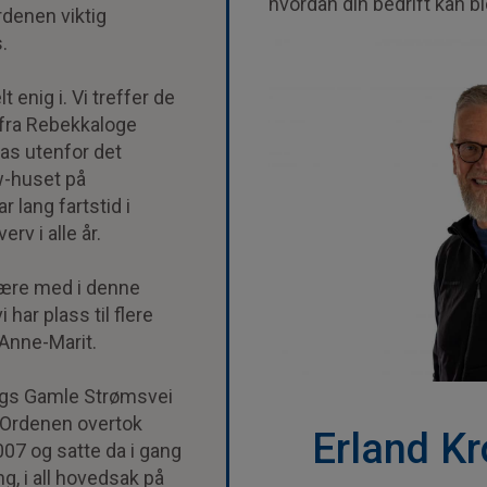
hvordan din bedrift kan bidr
rdenen viktig
.
t enig i. Vi treffer de
fra Rebekkaloge
as utenfor det
w-huset på
lang fartstid i
rv i alle år.
være med i denne
 har plass til flere
Anne-Marit.
angs Gamle Strømsvei
 Ordenen overtok
Erland K
007 og satte da i gang
ng, i all hovedsak på