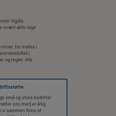
ster Vigdis
 svært aktiv loge
inner. De møtes i
ammensluttet i
r og regler. Alle
riftsstøtte
e små og store bedrifter
tøtter oss med et årlig
n vi sammen finne ut