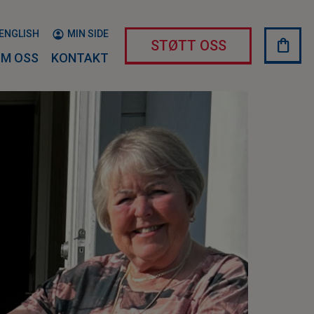
ENGLISH
MIN SIDE
shopping_bag
HAND
STØTT OSS
M OSS
KONTAKT