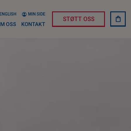
ENGLISH
MIN SIDE
shopping_bag
HAND
STØTT OSS
M OSS
KONTAKT