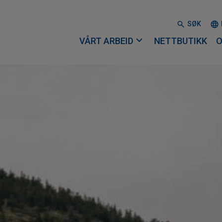
SØK
expand_more
VÅRT ARBEID
NETTBUTIKK
O