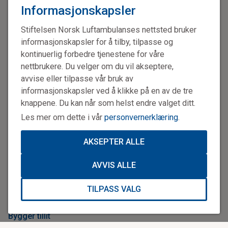
Informasjonskapsler
Stiftelsen Norsk Luftambulanses nettsted bruker
informasjonskapsler for å tilby, tilpasse og
kontinuerlig forbedre tjenestene for våre
nettbrukere. Du velger om du vil akseptere,
avvise eller tilpasse vår bruk av
informasjonskapsler ved å klikke på en av de tre
knappene. Du kan når som helst endre valget ditt.
Les mer om dette i vår
personvernerklæring
.
AKSEPTER ALLE
Vintercamp: Ulike årstider byr på ulike utfordringer. Her øves det på
AVVIS ALLE
alpin ferdsel og redning under årets vintercamp i Tromsø. Foto: Rolf
Magnus W. Sæther
TILPASS VALG
Bygger tillit