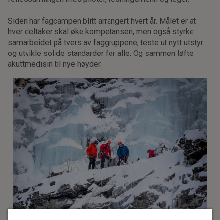
Siden har fagcampen blitt arrangert hvert år. Målet er at
hver deltaker skal øke kompetansen, men også styrke
samarbeidet på tvers av faggruppene, teste ut nytt utstyr
og utvikle solide standarder for alle. Og sammen løfte
akuttmedisin til nye høyder.