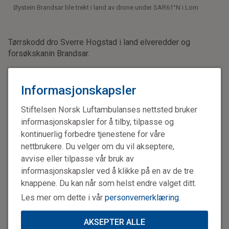
Øystein Brandsar ble trekt i land av drone under SAR61°N i Lom
Tørrskodd dro Sverre Hogstad i land elveredder og
forsøkskanin Brandsar.
– Jeg kjente at pulsen økte, medgir han.
Informasjonskapsler
– Vi beveget oss inn på et område svært få har erfaring
med, sier Hogstad.
Stiftelsen Norsk Luftambulanses nettsted bruker
informasjonskapsler for å tilby, tilpasse og
Han er leder for fag og utvikling i Trøndelag brann- og
kontinuerlig forbedre tjenestene for våre
redningstjeneste IKS. I tillegg er han basesjef og
nettbrukere. Du velger om du vil akseptere,
dronepilot ved Midt-Norge 110-sentral. Han understreker
avvise eller tilpasse vår bruk av
at droneløftet var en del av en øvelse i kontrollerte forhold.
informasjonskapsler ved å klikke på en av de tre
knappene. Du kan når som helst endre valget ditt.
– Målet var ikke å etablere en ny redningsmetode der og
Les mer om dette i vår
personvernerklæring
.
da, men å utforske hvilke muligheter som kan ligge i
fremtidens teknologi.
AKSEPTER ALLE