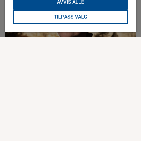
AVVIS ALLE
TILPASS VALG
Stephen Sollid: – En samlende og lyttende leder
Han ble valgt etter en grundig og omfattende prosess, der