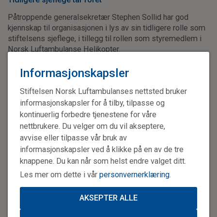
Påtroppende generalsekretær Stephen Sollid har god
kjennskap til organisasjonen i lys av sin tidligere rolle som
stiftelsens sjeflege, i tillegg til rollen som styremedlem i
Norsk Luftambulanse Helikopter.
Informasjonskapsler
Sollid er lege og professor i prehospital akuttmedisin, og
kommer fra stillingen som leder for prehospital klinikk ved
Stiftelsen Norsk Luftambulanses nettsted bruker
Oslo Universitetssykehus
. I tillegg til et langt virke som
luftambulanselege, har han også hatt rollen som lege på
informasjonskapsler for å tilby, tilpasse og
redningshelikopteret ved 330-skvadronen.
kontinuerlig forbedre tjenestene for våre
nettbrukere. Du velger om du vil akseptere,
avvise eller tilpasse vår bruk av
informasjonskapsler ved å klikke på en av de tre
knappene. Du kan når som helst endre valget ditt.
Les mer om dette i vår
personvernerklæring
.
AKSEPTER ALLE