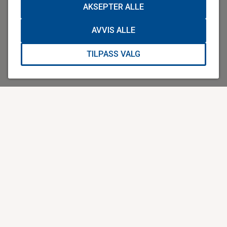
AKSEPTER ALLE
AVVIS ALLE
TILPASS VALG
Bli med Lars Berrum på jakten
etter hjertestartere
Utplasserte hjertestartere kan brukes
av hvem som helst, og det er derfor