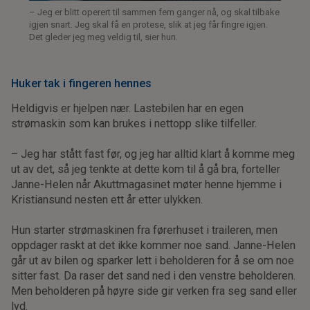
– Jeg er blitt operert til sammen fem ganger nå, og skal tilbake
igjen snart.
Jeg skal få en protese, slik at jeg får fingre igjen.
Det gleder jeg meg veldig til, sier hun.
Huker tak i fingeren hennes
Heldigvis er hjelpen nær. Lastebilen har en egen
strømaskin som kan brukes i nettopp slike tilfeller.
– Jeg har stått fast før, og jeg har alltid klart å komme meg
ut av det, så jeg tenkte at dette kom til å gå bra, forteller
Janne-Helen når Akuttmagasinet møter henne hjemme i
Kristiansund nesten ett år etter ulykken.
Hun starter strømaskinen fra førerhuset i traileren, men
oppdager raskt at det ikke kommer noe sand. Janne-Helen
går ut av bilen og sparker lett i beholderen for å se om noe
sitter fast. Da raser det sand ned i den venstre beholderen.
Men beholderen på høyre side gir verken fra seg sand eller
lyd.