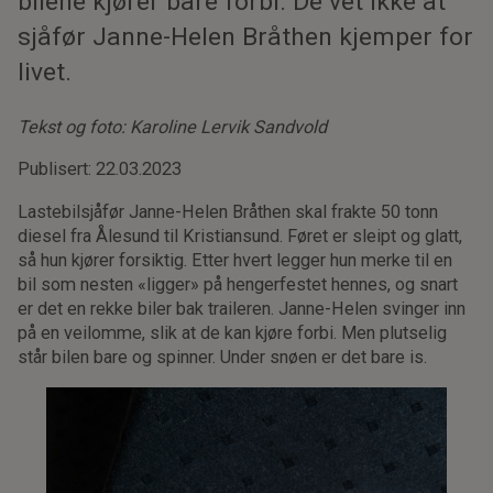
bilene kjører bare forbi. De vet ikke at
sjåfør Janne-Helen Bråthen kjemper for
livet.
Tekst og foto: Karoline Lervik Sandvold
Publisert: 22.03.2023
Lastebilsjåfør Janne-Helen Bråthen skal frakte 50 tonn
diesel fra Ålesund til Kristiansund. Føret er sleipt og glatt,
så hun kjører forsiktig. Etter hvert legger hun merke til en
bil som nesten «ligger» på hengerfestet hennes, og snart
er det en rekke biler bak traileren. Janne-Helen svinger inn
på en veilomme, slik at de kan kjøre forbi. Men plutselig
står bilen bare og spinner. Under snøen er det bare is.