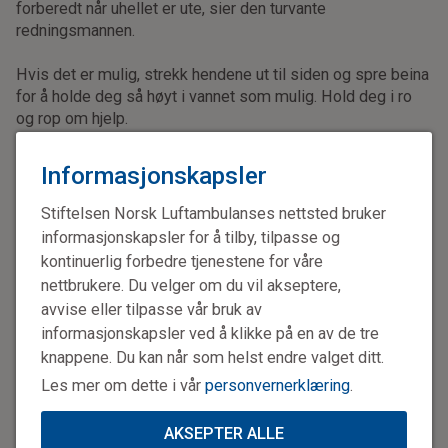
forberedt når uhellet er ute, sier den turvante
redningsmannen.
Hvis det er mulig, strekk hendene ut til siden og spre beina
for å holde deg så høyt i vannet som mulig. Hold deg i ro
og rop om hjelp.
2. Gå opp samme vei som du kom fra
Informasjonskapsler
Faller du gjennom isen, er det stor sjanse for at den er for
Stiftelsen Norsk Luftambulanses nettsted bruker
tynn til å bære deg videre. Derfor bør du snu deg 180
grader og forsøke å komme deg opp på samme side som
informasjonskapsler for å tilby, tilpasse og
du falt ned.
kontinuerlig forbedre tjenestene for våre
nettbrukere. Du velger om du vil akseptere,
– Fordel tyngdepunktet og kjenn etter hvor isen er sterk
avvise eller tilpasse vår bruk av
nok til å bære deg før du reiser deg opp.
informasjonskapsler ved å klikke på en av de tre
knappene. Du kan når som helst endre valget ditt.
Når du kommer deg opp fra vannet, bør du også være
Les mer om dette i vår
personvernerklæring
.
forsiktig med å reise deg rett opp. Da risikerer du å gå
gjennom isen igjen.
AKSEPTER ALLE