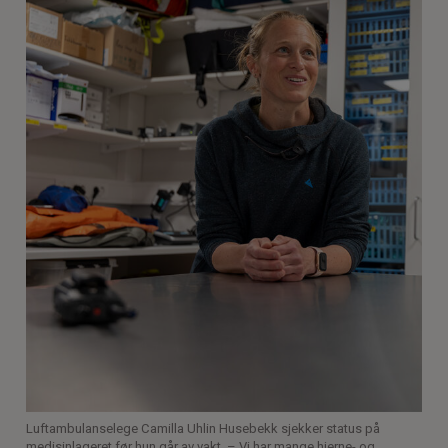
Luftambulanselege Camilla Uhlin Husebekk sjekker status på
medisinlageret før hun går av vakt. – Vi har mange hjerne- og