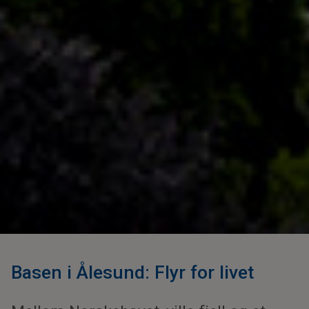
Basen i Ålesund: Flyr for livet