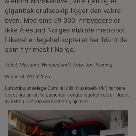
Mellom Norskehavet, ville fjell og et
gigantisk cruiseskip ligger den vakre
byen. Med sine 59 000 innbyggere er
ikke Ålesund Norges største metropol.
Likevel er legehelikopteret her blant de
som flyr mest i Norge.
Tekst: Marianne Wennesland / Foto: Jon Tonning
Publisert: 29.09.2025
Luftambulanselege Camilla Uhlin Husebekk (44) har bare
sovet fire timer. To pasienter trengte legehelikopter i løpet
av natten. Det sto om hjertet og hjernen.