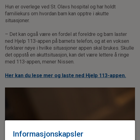
Hun er overlege ved St. Olavs hospital og har holdt
familiekurs om hvordan barn kan opptre i akutte
situasjoner.
– Det kan også være en fordel at foreldre og barn laster
ned Hjelp 113-appen på barnets telefon, og at en voksen
forklarer nøye i hvilke situasjoner appen skal brukes. Skulle
det oppstå en akuttsituasjon, kan det være lettere å ringe
med 113-appen, mener Nissen.
Her kan du lese mer og laste ned Hjelp 113-appen.
Informasjonskapsler