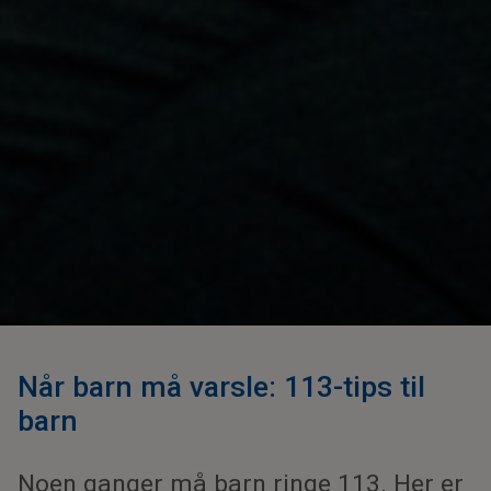
Når barn må varsle: 113-tips til
barn
Noen ganger må barn ringe 113. Her er