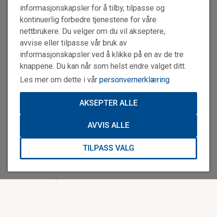
informasjonskapsler for å tilby, tilpasse og
kontinuerlig forbedre tjenestene for våre
Videoløsningen er også med på å senke stressnivået hos
nettbrukere. Du velger om du vil akseptere,
dem som ringer.
avvise eller tilpasse vår bruk av
informasjonskapsler ved å klikke på en av de tre
– At profesjonelle har sett situasjonen du står i, gir en
knappene. Du kan når som helst endre valget ditt.
enorm trygghet for mange, sier hun videre.
Les mer om dette i vår
personvernerklæring
.
Disse henvendelsene går igjen
AKSEPTER ALLE
Mellom 3 000 og 4 000 videosamtaler gjennomføres hver
uke, fordelt på legevakt og AMK.
AVVIS ALLE
Det er særlig tre typer henvendelser som går igjen.
TILPASS VALG
– Det er ofte visuelle problemer som sårskader, utslett
eller mistanke om brudd, sier Nathalie Sandal.
Hun forsker på løsningen og har mottatt mange
videosamtaler i sin jobb på legevakt.