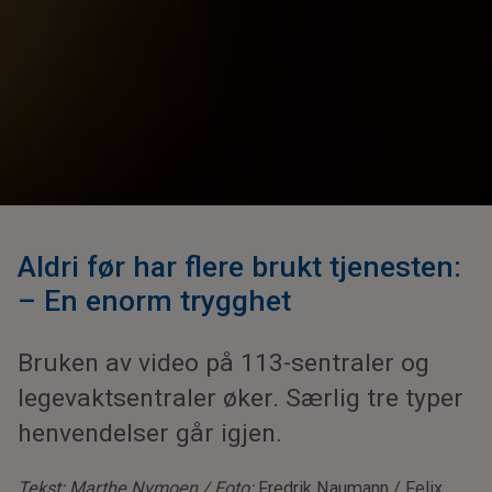
Aldri før har flere brukt tjenesten:
– En enorm trygghet
Bruken av video på 113-sentraler og
legevaktsentraler øker. Særlig tre typer
henvendelser går igjen.
Tekst: Marthe Nymoen / Foto:
Fredrik Naumann / Felix