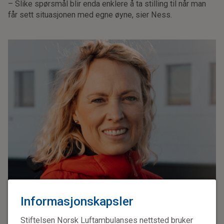
– Slike spørsmål blir enda enklere å ta stilling til når man
får sett situasjonen med egne øyne, sier Ness.
Informasjonskapsler
Stiftelsen Norsk Luftambulanses nettsted bruker
PROSJEKTLEDER: Stine Ness jobber med Hjelp 113 Video.