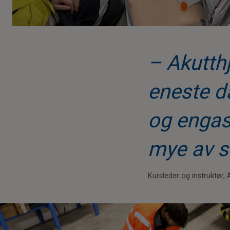
– Akutthj
eneste da
og engas
mye av se
Kursleder og instruktør, A