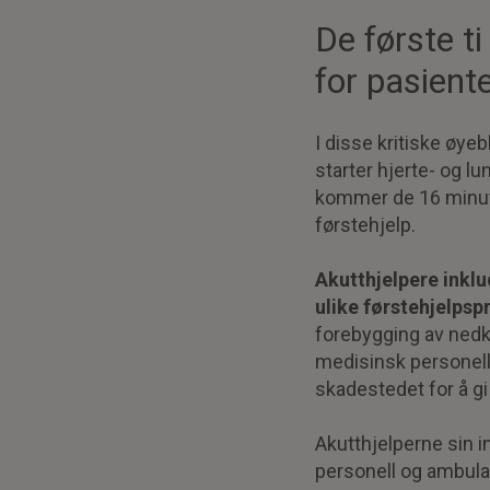
De første t
for pasient
I disse kritiske øye
starter hjerte- og lun
kommer de 16 minutt
førstehjelp.
Akutthjelpere inkl
ulike førstehjelpsp
forebygging av nedkjø
medisinsk personell 
skadestedet for å gi
Akutthjelperne sin 
personell og ambula