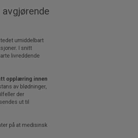
r avgjørende
 stedet umiddelbart
sjoner. I snitt
arte livreddende
ått opplæring innen
 stans av blødninger,
lfeller der
endes ut til
ter på at medisinsk