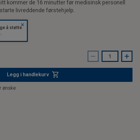
I snitt kommer de 16 minutter før medisinsk personell
starte livreddende førstehjelp.
close
ge å støtte
-.
remove
add
shopping_cart
Legg i handlekurv
r ønske