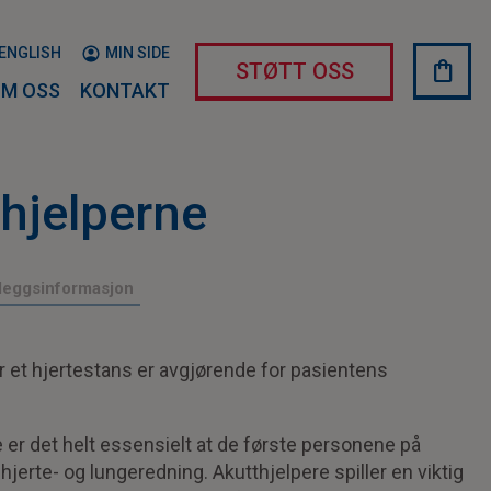
ENGLISH
MIN SIDE
shopping_bag
HAND
STØTT OSS
M OSS
KONTAKT
 hjelperne
lleggsinformasjon
er et hjertestans er avgjørende for pasientens
e er det helt essensielt at de første personene på
hjerte- og lungeredning. Akutthjelpere spiller en viktig