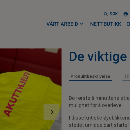
SØK
expand_more
VÅRT ARBEID
NETTBUTIKK
O
De viktige
Produktbeskrivelse
Ti
De første ti minuttene ett
mulighet for å overleve.
I disse kritiske øyeblikken
stedet umiddelbart starter 