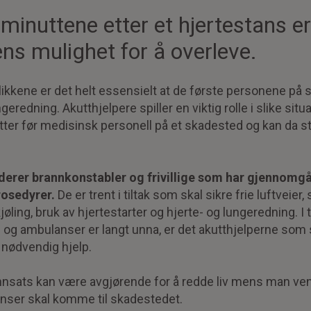
i minuttene etter et hjertestans e
ens mulighet for å overleve.
blikkene er det helt essensielt at de første personene på
geredning. Akutthjelpere spiller en viktig rolle i slike situa
er før medisinsk personell på et skadested og kan da st
uderer brannkonstabler og frivillige som har gjennomg
rosedyrer.
De er trent i tiltak som skal sikre frie luftveier,
ling, bruk av hjertestarter og hjerte- og lungeredning. I ti
og ambulanser er langt unna, er det akutthjelperne som s
 nødvendig hjelp.
innsats kan være avgjørende for å redde liv mens man ven
nser skal komme til skadestedet.