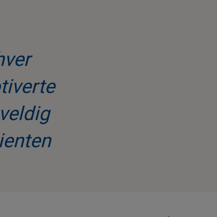
hver
tiverte
veldig
sienten