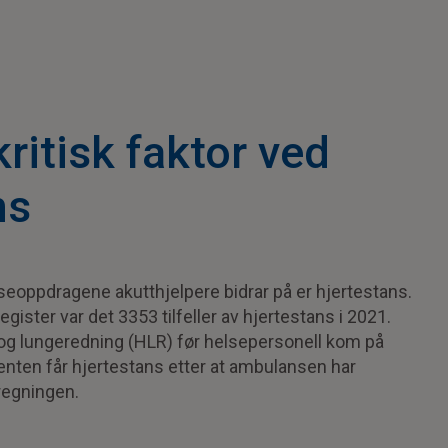
kritisk faktor ved
ns
seoppdragene akutthjelpere bidrar på er hjertestans.
gister var det 3353 tilfeller av hjertestans i 2021.
- og lungeredning (HLR) før helsepersonell kom på
sienten får hjertestans etter at ambulansen har
regningen.