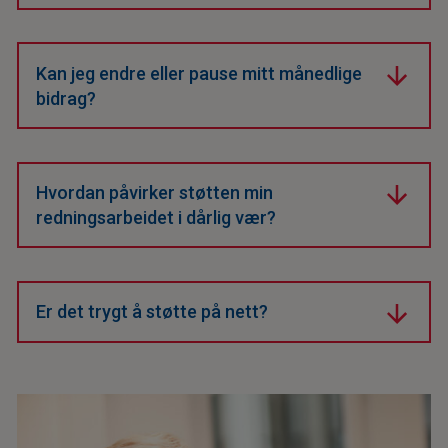
Du gir et månedlig beløp som enkelt kan justeres når
som helst.
Kan jeg endre eller pause mitt månedlige
bidrag?
Ja, du kan når som helst endre beløp eller stoppe
støtten.
Hvordan påvirker støtten min
redningsarbeidet i dårlig vær?
Din støtte bidrar til bedre værdata, sikrere flyvninger
og raskere nødhjelp.
Er det trygt å støtte på nett?
Ja, vi bruker sikre betalingsløsninger som beskytter
din informasjon.