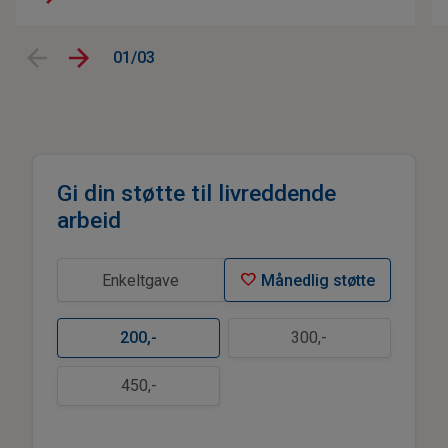
01/03
Gi din støtte til livreddende
arbeid
favorite
Enkeltgave
Månedlig støtte
200
,-
300
,-
450
,-