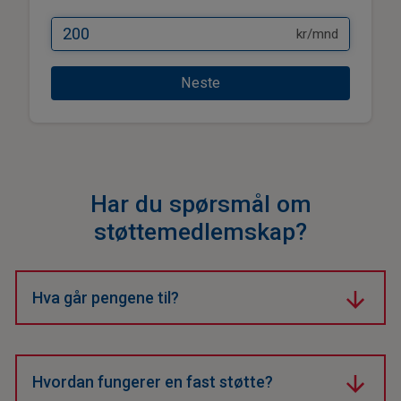
kr/mnd
Neste
Har du spørsmål om
støttemedlemskap?
Hva går pengene til?
Bidraget ditt finansierer ny teknologi, trening og drift,
spesielt for værutfordringer.
Hvordan fungerer en fast støtte?