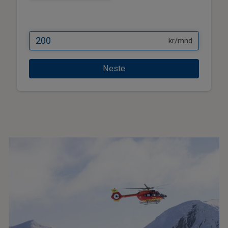
kr/mnd
Neste