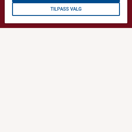
Sentralbord
TILPASS VALG
64 90 44 44
info@norskluftambulanse.no
Besøk
Storgata 33 A,
0184 Oslo
Post
Postboks 414 Sentrum,
0103 Oslo
Kontonummer for minnegaver og andre gaver:
1617.20.74689