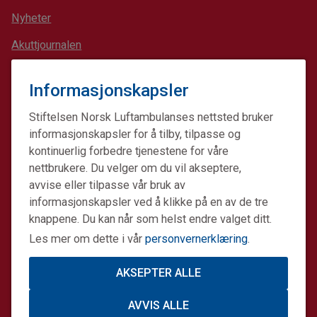
Nyheter
Akuttjournalen
Akuttmagasinet
Informasjonskapsler
Hjelp 113-appen
Stiftelsen Norsk Luftambulanses nettsted bruker
Nødplakat
informasjonskapsler for å tilby, tilpasse og
kontinuerlig forbedre tjenestene for våre
Akutt-ABC
nettbrukere. Du velger om du vil akseptere,
Førstehjelp
avvise eller tilpasse vår bruk av
informasjonskapsler ved å klikke på en av de tre
knappene. Du kan når som helst endre valget ditt.
Les mer om dette i vår
personvernerklæring
.
KONTAKT OSS
AKSEPTER ALLE
Giverservice
64 90 43 00
AVVIS ALLE
post@norskluftambulanse.no