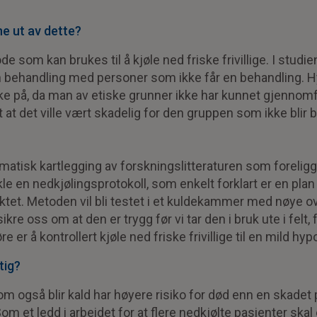
ne ut av dette?
ode som kan brukes til å kjøle ned friske frivillige. I stud
 behandling med personer som ikke får en behandling. H
ske på, da man av etiske grunner ikke har kunnet gjennom
et at det ville vært skadelig for den gruppen som ikke blir 
ematisk kartlegging av forskningslitteraturen som foreligg
ikle en nedkjølingsprotokoll, som enkelt forklart er en plan
tet. Metoden vil bli testet i et kuldekammer med nøye o
sikre oss om at den er trygg før vi tar den i bruk ute i felt
jøre er å kontrollert kjøle ned friske frivillige til en mild hy
tig?
om også blir kald har høyere risiko for død enn en skade
m et ledd i arbeidet for at flere nedkjølte pasienter skal 