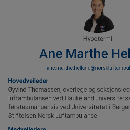
Hypotermi
Ane Marthe Hel
ane.marthe.helland@norskluftambu
Hovedveileder
Øyvind Thomassen, overlege og seksjonsled
luftambulansen ved Haukeland universitetss
førsteamanuensis ved Universitetet i Bergen,
Stiftelsen Norsk Luftambulanse
Medveiledere