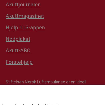
Akuttjournalen
Akuttmagasinet
Hjelp 113-appen
Nødplakat
Akutt-ABC
Førstehjelp
Stiftelsen Norsk Luftambulanse er en ideell
stiftelse. Formålet er å fremme avansert
prehospital akuttmedisin. Stiftelsens
datterselskap Norsk Luftambulanse Helikopter er