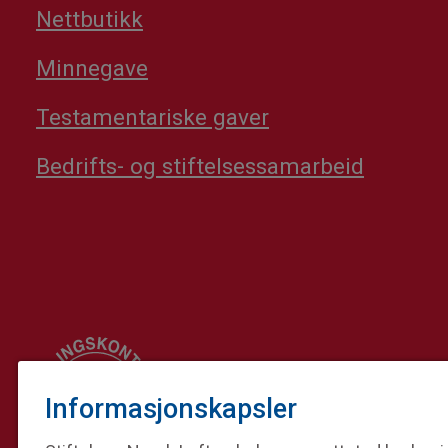
Nettbutikk
Minnegave
Testamentariske gaver
Bedrifts- og stiftelsessamarbeid
Informasjonskapsler