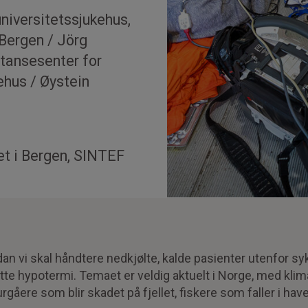
niversitetssjukehus,
 Bergen / Jörg
tansesenter for
ehus / Øystein
et i Bergen, SINTEF
an vi skal håndtere nedkjølte, kalde pasienter utenfor s
tte hypotermi. Temaet er veldig aktuelt i Norge, med klim
urgåere som blir skadet på fjellet, fiskere som faller i hav