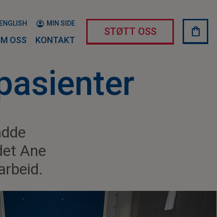
ENGLISH
MIN SIDE
shopping_bag
HAND
STØTT OSS
M OSS
KONTAKT
pasienter
adde
det Ane
arbeid.