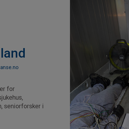
land
lanse.no
er for
jukehus,
 seniorforsker i