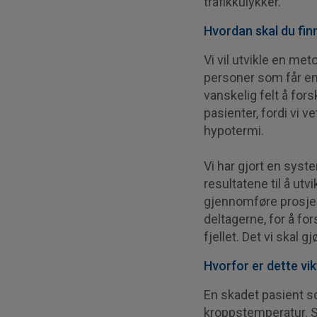
trafikkulykker.
Hvordan skal du fin
Vi vil utvikle en met
personer som får en
vanskelig felt å for
pasienter, fordi vi v
hypotermi.
Vi har gjort en syst
resultatene til å utv
gjennomføre prosjek
deltagerne, for å for
fjellet. Det vi skal g
Hvorfor er dette vik
En skadet pasient s
kroppstemperatur. So