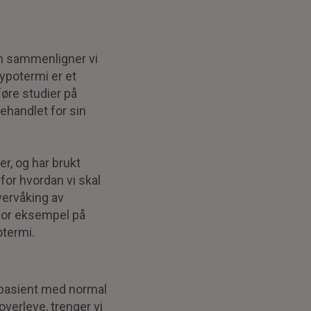
ien sammenligner vi
ypotermi er et
føre studier på
behandlet for sin
er, og har brukt
 for hvordan vi skal
vervåking av
, for eksempel på
potermi.
t pasient med normal
overleve, trenger vi