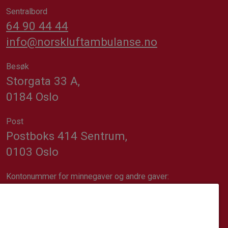
Sentralbord
64 90 44 44
info@norskluftambulanse.no
Besøk
Storgata 33 A,
0184 Oslo
Post
Postboks 414 Sentrum,
0103 Oslo
Kontonummer for minnegaver og andre gaver:
1617.20.74689