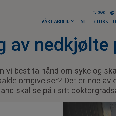
SØK
expand_more
VÅRT ARBEID
NETTBUTIKK
O
 av nedkjølte 
n vi best ta hånd om syke og sk
 kalde omgivelser? Det er noe av 
and skal se på i sitt doktorgrads