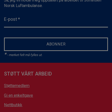
Ja, jeg vil holde meg oppdatert på arbeidet til Stiftelsen
Norsk Luftambulanse.
E-post
*
ABONNER
*
- merket felt må fylles ut.
STØTT VÅRT ARBEID
Støttemedlem
Gi en enkeltgave
Nettbutikk