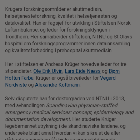
Krügers forskningsområder er akuttmedisin,
helsetjenesteforskning, kvalitet i helsetjenesten og
datakvalitet. Han er fagsjef for utvikling i Stiftelsen Norsk
Luftambulanse, og leder for forskningsklyngen i
Trondheim. Her samarbeider stiftelsen, NTNU og St Olavs
hospital om forskningsprogrammer innen datainnsamling
og kvalitetsforbedring i prehospital akuttmedisin.
Her i stiftelsen er Andreas Krüger hovedveileder for tre
stipendiater:
Ole Erik Ulvin
,
Lars Eide Næss
og
Bjørn
Hoftun Farbu
. Krüger er også biveileder for
Vegard
Nordviste
og
Alexandre Kottmann
.
Selv disputerte han for doktorgraden ved NTNU i 2013,
med avhandlingen
Scandinavian physician-staffed
emergency medical services: concept, epidemiology and
documentation development.
Her studerte Krüger
legebemannet utrykning i de skandinaviske landene, og
undersøke blant annet hvordan vi kan sikre at de aller
dårligste pasientene får hjelp av spesialutdannede