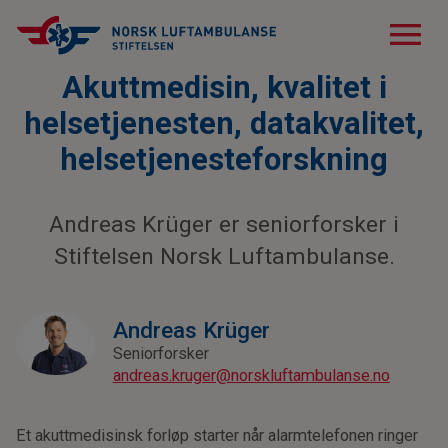
menu
Akuttmedisin, kvalitet i
helsetjenesten, datakvalitet,
helsetjenesteforskning
Andreas Krüger er seniorforsker i
Stiftelsen Norsk Luftambulanse.
Andreas Krüger
Seniorforsker
andreas.kruger@norskluftambulanse.no
Et akuttmedisinsk forløp starter når alarmtelefonen ringer