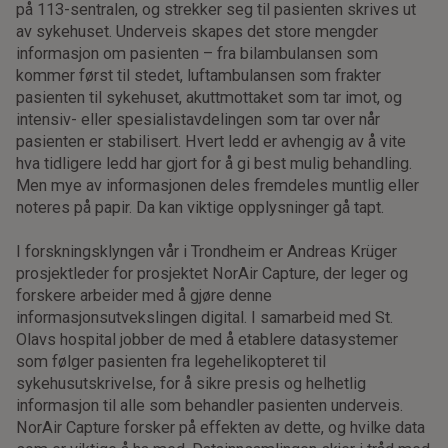
på 113-sentralen, og strekker seg til pasienten skrives ut
av sykehuset. Underveis skapes det store mengder
informasjon om pasienten – fra bilambulansen som
kommer først til stedet, luftambulansen som frakter
pasienten til sykehuset, akuttmottaket som tar imot, og
intensiv- eller spesialistavdelingen som tar over når
pasienten er stabilisert. Hvert ledd er avhengig av å vite
hva tidligere ledd har gjort for å gi best mulig behandling.
Men mye av informasjonen deles fremdeles muntlig eller
noteres på papir. Da kan viktige opplysninger gå tapt.
I forskningsklyngen vår i Trondheim er Andreas Krüger
prosjektleder for prosjektet NorAir Capture, der leger og
forskere arbeider med å gjøre denne
informasjonsutvekslingen digital. I samarbeid med St.
Olavs hospital jobber de med å etablere datasystemer
som følger pasienten fra legehelikopteret til
sykehusutskrivelse, for å sikre presis og helhetlig
informasjon til alle som behandler pasienten underveis.
NorAir Capture forsker på effekten av dette, og hvilke data