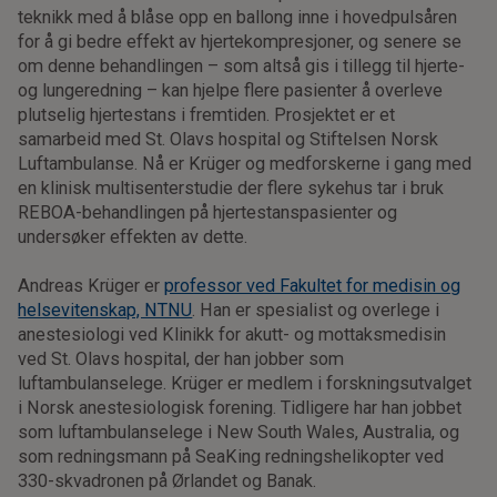
teknikk med å blåse opp en ballong inne i hovedpulsåren
for å gi bedre effekt av hjertekompresjoner, og senere se
om denne behandlingen – som altså gis i tillegg til hjerte-
og lungeredning – kan hjelpe flere pasienter å overleve
plutselig hjertestans i fremtiden. Prosjektet er et
samarbeid med St. Olavs hospital og Stiftelsen Norsk
Luftambulanse. Nå er Krüger og medforskerne i gang med
en klinisk multisenterstudie der flere sykehus tar i bruk
REBOA-behandlingen på hjertestanspasienter og
undersøker effekten av dette.
Andreas Krüger er
professor ved Fakultet for medisin og
helsevitenskap, NTNU
. Han er spesialist og overlege i
anestesiologi ved Klinikk for akutt- og mottaksmedisin
ved St. Olavs hospital, der han jobber som
luftambulanselege. Krüger er medlem i forskningsutvalget
i Norsk anestesiologisk forening. Tidligere har han jobbet
som luftambulanselege i New South Wales, Australia, og
som redningsmann på SeaKing redningshelikopter ved
330-skvadronen på Ørlandet og Banak.