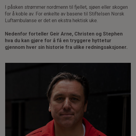
I påsken strømmer nordmenn til fjellet, sjøen eller skogen
for å koble av. For enkelte av basene til Stiftelsen Norsk
Luftambulanse er det en ekstra hektisk uke.
Nedenfor forteller Geir Arne, Christen og Stephen
hva du kan gjøre for å få en tryggere hyttetur
gjennom hver sin historie fra ulike redningsaksjoner.