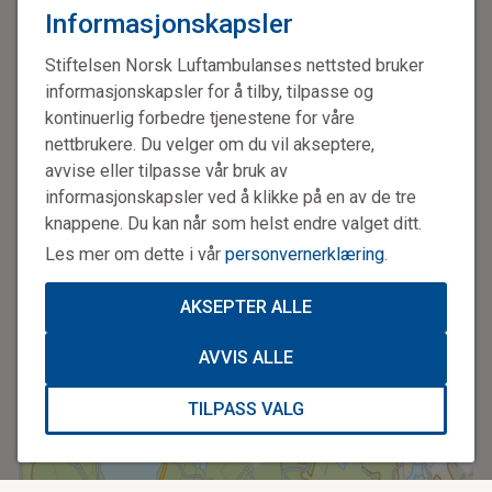
telefon og mail til nødmeldesentralene og direkte til
Informasjonskapsler
luftambulansebasene. Denne informasjonen ble manuelt
notert ned og ikke synliggjort i kartsystem. På bakgrunn av
Stiftelsen Norsk Luftambulanses nettsted bruker
dette utviklet Norsk Luftambulanse en enkel måte å
informasjonskapsler for å tilby, tilpasse og
registrere droneoperasjonen som en funksjon i
HemsWX
.
kontinuerlig forbedre tjenestene for våre
nettbrukere. Du velger om du vil akseptere,
Samarbeidet mellom Stiftelsen Norsk Luftambulanse og
avvise eller tilpasse vår bruk av
Avinor går ut på å teste overføring og verifisering av
informasjonskapsler ved å klikke på en av de tre
dronedata fra Ninox drone til HemsWX (se faktaboks).
knappene. Du kan når som helst endre valget ditt.
Målet er å øke sikkerheten i luftrommet, spesielt i
Les mer om dette i vår
personvernerklæring
.
ukontrollert luftrom. Uavhengig om droneflyvningen er
registrert i HemsWX eller i Ninox drone, vil registreringen
AKSEPTER ALLE
vil bli synlig i kartet for alle brukere av HemsWX. Det vil
være til stor hjelp ved planlegging av flyvning for Norsk
AVVIS ALLE
Luftambulanse og luftambulansekoordinatorene
ved nødmeldesentralene.
TILPASS VALG