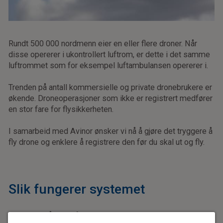
Rundt 500 000 nordmenn eier en eller flere droner. Når
disse opererer i ukontrollert luftrom, er dette i det samme
luftrommet som for eksempel luftambulansen opererer i.
Trenden på antall kommersielle og private dronebrukere er
økende. Droneoperasjoner som ikke er registrert medfører
en stor fare for flysikkerheten.
I samarbeid med Avinor ønsker vi nå å gjøre det tryggere å
fly drone og enklere å registrere den før du skal ut og fly.
Slik fungerer systemet
Tidligere måtte profesjonelle droneoperatører varsle via