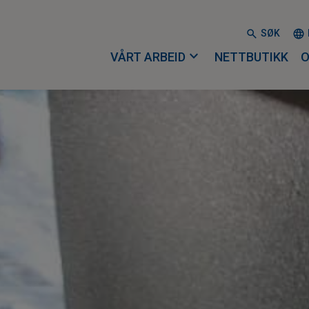
SØK
expand_more
VÅRT ARBEID
NETTBUTIKK
O