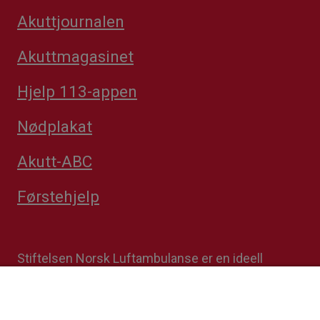
Akuttjournalen
Akuttmagasinet
Hjelp 113-appen
Nødplakat
Akutt-ABC
Førstehjelp
Stiftelsen Norsk Luftambulanse er en ideell
stiftelse. Formålet er å fremme avansert
prehospital akuttmedisin. Stiftelsens
datterselskap Norsk Luftambulanse Helikopter er