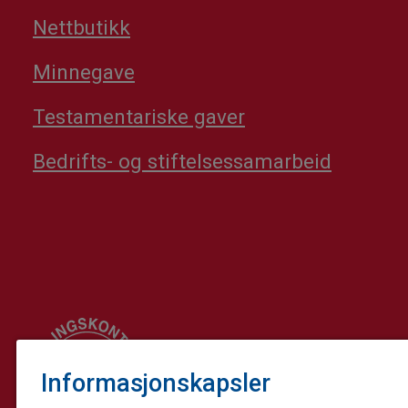
Nettbutikk
Minnegave
Testamentariske gaver
Bedrifts- og stiftelsessamarbeid
Informasjonskapsler