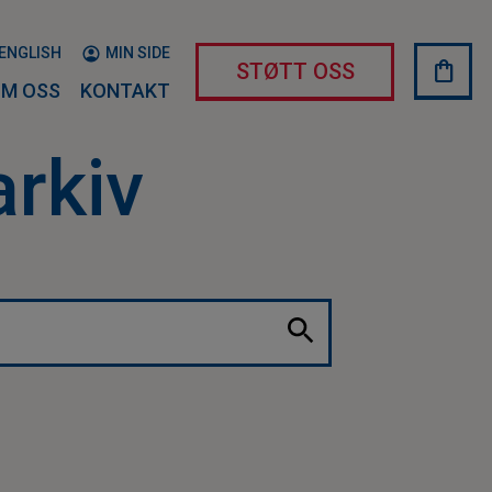
ENGLISH
MIN SIDE
shopping_bag
HAND
STØTT OSS
M OSS
KONTAKT
arkiv