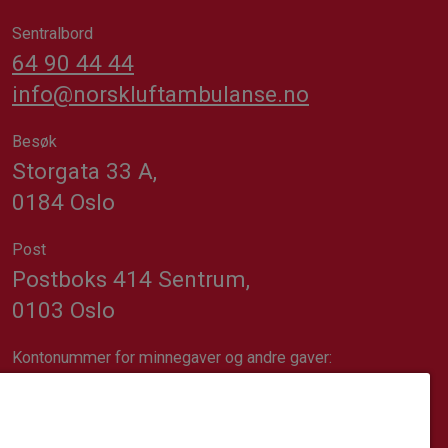
Sentralbord
64 90 44 44
info@norskluftambulanse.no
Besøk
Storgata 33 A,
0184 Oslo
Post
Postboks 414 Sentrum,
0103 Oslo
Kontonummer for minnegaver og andre gaver:
1617.20.74689