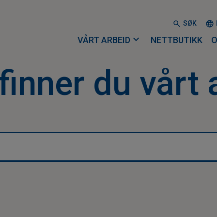
SØK
expand_more
VÅRT ARBEID
NETTBUTIKK
O
finner du vårt 