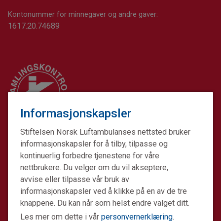
Kontonummer for minnegaver og andre gaver:
1617.20.74689
Informasjonskapsler
Stiftelsen Norsk Luftambulanses nettsted bruker
informasjonskapsler for å tilby, tilpasse og
kontinuerlig forbedre tjenestene for våre
nettbrukere. Du velger om du vil akseptere,
avvise eller tilpasse vår bruk av
informasjonskapsler ved å klikke på en av de tre
Stiftelsen Norsk Luftambulanse er en ideell stiftelse.
knappene. Du kan når som helst endre valget ditt.
Formålet er å fremme avansert prehospital akuttmedisin.
Les mer om dette i vår
personvernerklæring
.