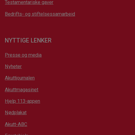
Testamentariske gaver
Bedrifts- og stiftelsessamarbeid
NYTTIGE LENKER
Presse og media
Nyheter
Akuttjournalen
Akuttmagasinet
Hjelp 113-appen
Nødplakat
Akutt-ABC