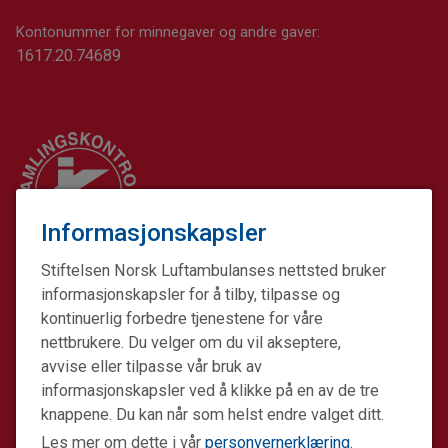
Kontonummer for minnegaver og andre gaver:
1617.20.74689
Informasjonskapsler
Stiftelsen Norsk Luftambulanses nettsted bruker
informasjonskapsler for å tilby, tilpasse og
kontinuerlig forbedre tjenestene for våre
nettbrukere. Du velger om du vil akseptere,
avvise eller tilpasse vår bruk av
informasjonskapsler ved å klikke på en av de tre
Stiftelsen Norsk Luftambulanse er en ideell stiftelse.
knappene. Du kan når som helst endre valget ditt.
Formålet er å fremme avansert prehospital akuttmedisin.
Les mer om dette i vår
personvernerklæring
.