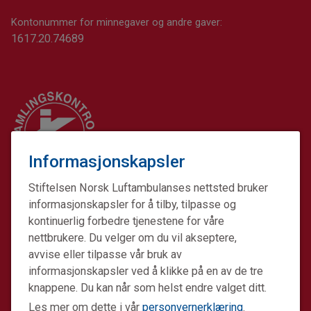
Kontonummer for minnegaver og andre gaver:
1617.20.74689
Informasjonskapsler
Stiftelsen Norsk Luftambulanses nettsted bruker
informasjonskapsler for å tilby, tilpasse og
kontinuerlig forbedre tjenestene for våre
nettbrukere. Du velger om du vil akseptere,
avvise eller tilpasse vår bruk av
informasjonskapsler ved å klikke på en av de tre
Stiftelsen Norsk Luftambulanse er en ideell stiftelse.
knappene. Du kan når som helst endre valget ditt.
Formålet er å fremme avansert prehospital akuttmedisin.
Les mer om dette i vår
personvernerklæring
.