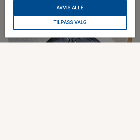
høyre assistent. Yrkeslivet er i hovedsak vært i
AVVIS ALLE
oljebransjen.
TILPASS VALG