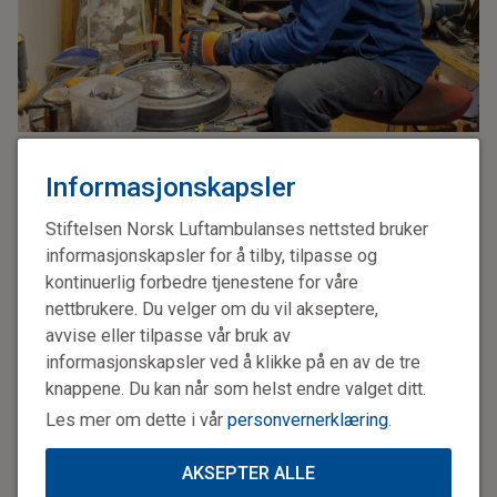
Spesiell premie: Her lages det spesiallagde bakelsjernet av den lokale
kunstneren og smeden, Rolf Saure.
Informasjonskapsler
Stiftelsen Norsk Luftambulanses nettsted bruker
– Vi er glade for at Stiftelsen Norsk Luftambulanse
informasjonskapsler for å tilby, tilpasse og
allerede har sagt ja, smiler han.
kontinuerlig forbedre tjenestene for våre
nettbrukere. Du velger om du vil akseptere,
Den aktive 75-åringen har over 40 års medlemskap i Odd
avvise eller tilpasse vår bruk av
Fellow Ordenen, og har aldri angret på det.
informasjonskapsler ved å klikke på en av de tre
knappene. Du kan når som helst endre valget ditt.
– Det å se ut over seg selv, bidra i samfunnet og ikke
minst oppleve den sosiale delen, har vært viktig for meg.
Les mer om dette i vår
personvernerklæring
.
Og så har jeg masse venner i Ordenen. Ness har opp
gjennom årene hatt en rekke tillitsverv, blant annet i turlag
AKSEPTER ALLE
og el-bilforening. I Ordenen er han i dag Overmesterens