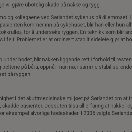
e vil gjøre ubotelig skade på nakke og rygg.
o og kollegaene ved Sørlandet sykehus på dilemmaet. L
pasienten kommer inn på sykehuset, blir han eller hun al
okkrulle», for å undersøke ryggen. En teknikk som blir a
 felt. Problemet er at ordinært stabilt sideleie gjør at ho
under hodet, blir nakken liggende rett i forhold til reste
 beltene på båra, oppnår man nær samme stabiliserende
ast på ryggen.
enighet i det akuttmedisinske miljøet på Sørlandet om at 
, skadde pasienter. Dessuten tilsa all erfaring at nakke- 
il for eksempel alvorlige hodeskader. I 2005 valgte Sørlan