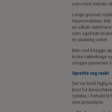
som med vitende vilj
Lenge grunnet Hyldm
traumesideleie: Når 
en såkalt «tømmerst
som også kan brukes i
en skadelig vinkel.
Men ved å bygge opp 
bruke nakkekrage og
stroppe pasienten f
Spredte seg raskt
Det var bred faglig 
best for bevisstløse
sjeldne, i forhold t
sine prosedyrer.