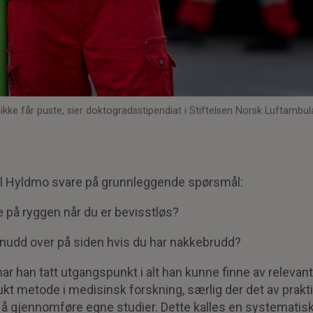
 ikke får puste, sier doktogradsstipendiat i Stiftelsen Norsk Luftambu
il Hyldmo svare på grunnleggende spørsmål:
gge på ryggen når du er bevisstløs?
li snudd over på siden hvis du har nakkebrudd?
har han tatt utgangspunkt i alt han kunne finne av relevan
kt metode i medisinsk forskning, særlig der det av prakti
å gjennomføre egne studier. Dette kalles en systematisk 