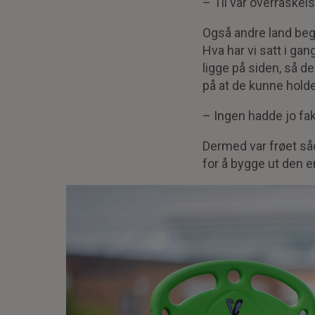
– Til vår overraskels
Også andre land beg
Hva har vi satt i gang
ligge på siden, så d
på at de kunne holde
– Ingen hadde jo fak
Dermed var frøet så
for å bygge ut den 