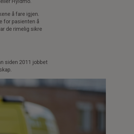
teller Hyldmo.
ne å fare igjen.
ere for pasienten å
ar de rimelig sikre
an siden 2011 jobbet
skap.