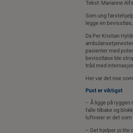
Tekst: Marianne Alf
Som ung førstehjelpe
legge en bevisstløs, 
Da Per Kristian Hyld
ambulansetjenesten 
pasienter med poten
bevisstløse ble strop
tråd med internasjon
Her var det noe som
Pust er viktigst
– Å ligge på ryggen 
falle tilbake og blok
luftveier er det som
– Det hjelper jo lite