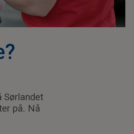
e?
å Sørlandet
ter på. Nå