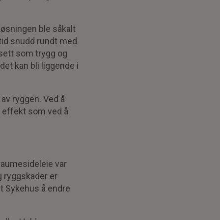
øsningen ble såkalt
ltid snudd rundt med
nsett som trygg og
det kan bli liggende i
n av ryggen. Ved å
 effekt som ved å
traumesideleie var
og ryggskader er
det Sykehus å endre