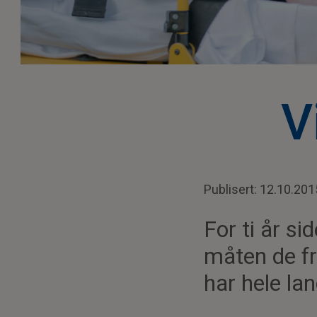
V
Publisert: 12.10.201
For ti år s
måten de fr
har hele lan