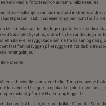
sen/Felix Media, foto: Fredrik Naumann/Felix Features
r i Norsk Folkehjelp var han med på å instruere andre i v
skadet person i stabilt sideleie til hjelpen kom for å sikre f
mo ble ambulansearbeider, lege og etterhvert medisinsk a
ved Sørlandet Sykehus, møtte han helt andre dogmer: Fr
siell nakke- eller ryggskade lamme fra halsen og ned gj
pet fast flatt på ryggen på et ryggbrett, før de ble transpo
ale retningslinjer.
 ikke stemte.
når en er bevisstløs kan være farlig. Tunga og øvrige bløtd
kere luftveiene. I tillegg kan oppkast og blod renne ned i l
 dreper raskest, påpeker Hyldmo, og legger til:
 om du unngår å bli lam, dersom du ikke får puste. Samtidi