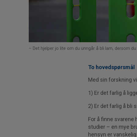
– Det hjelper jo lite om du unngår å bli lam, dersom du
To hovedspørsmål
Med sin forskning v
1) Er det farlig å li
2) Er det farlig å b
For å finne svarene 
studier – en mye bru
hensyn er vanskelig 