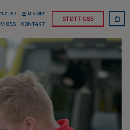
ENGLISH
MIN SIDE
shopping_bag
HAND
STØTT OSS
M OSS
KONTAKT