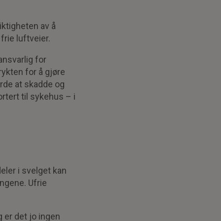
iktigheten av å
rie luftveier.
nsvarlig for
ykten for å gjøre
orde at skadde og
rtert til sykehus – i
eler i svelget kan
ungene. Ufrie
g er det jo ingen