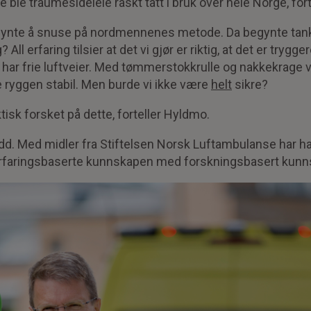
e ble traumesideleie raskt tatt i bruk over hele Norge, for
ynte å snuse på nordmennenes metode. Da begynte tanke
? All erfaring tilsier at det vi gjør er riktig, at det er trygg
e har frie luftveier. Med tømmerstokkrulle og nakkekrage v
 ryggen stabil. Men burde vi ikke være
helt
sikre?
tisk forsket på dette, forteller Hyldmo.
dd. Med midler fra Stiftelsen Norsk Luftambulanse har h
erfaringsbaserte kunnskapen med forskningsbasert kunn