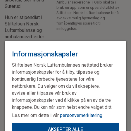
Ambulansepersonell i Oslo skal ta i
Guterud.
bruk en app som er spesialutviklet av
Stiftelsen Norsk Luftambulanse for å
Hun er stipendiat i
avdekke mulig hjerneslag og
Stiftelsen Norsk
forhåpentligvis spare tid til
innleggelse.
Luftambulanse og
ambulansearbeider
ved Oslo
universitetssykehus (OUS). Med et banebrytende
Informasjonskapsler
forskningsprosjekt ønsker hun og Helge Fagerheim Bugge,
stipendiat i Stiftelsen Norsk Luftambulanse og lege i
Stiftelsen Norsk Luftambulanses nettsted bruker
spesialisering ved Nevrologisk avdeling (OUS), å gi bedre
informasjonskapsler for å tilby, tilpasse og
kunnskap og mulighet for rask diagnostikk allerede ute i
kontinuerlig forbedre tjenestene for våre
ambulansen.
nettbrukere. Du velger om du vil akseptere,
I prosjektet tar ambulansepersonell i Oslo i bruk en app
avvise eller tilpasse vår bruk av
som er spesialutviklet av Stiftelsen Norsk Luftambulanse
informasjonskapsler ved å klikke på en av de tre
for å avdekke mulig hjerneslag og forhåpentligvis spare tid
knappene. Du kan når som helst endre valget ditt.
til innleggelse.
Les mer om dette i vår
personvernerklæring
.
Rett til riktig behandling
AKSEPTER ALLE