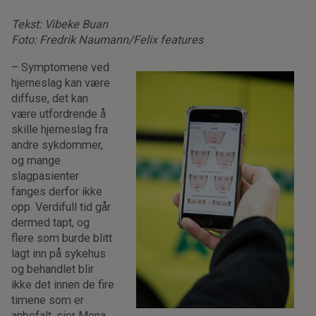
Tekst: Vibeke Buan
Foto: Fredrik Naumann/Felix features
– Symptomene ved
hjerneslag kan være
diffuse, det kan
være utfordrende å
skille hjerneslag fra
andre sykdommer,
og mange
slagpasienter
fanges derfor ikke
opp. Verdifull tid går
dermed tapt, og
flere som burde blitt
lagt inn på sykehus
og behandlet blir
ikke det innen de fire
timene som er
anbefalt, sier Mona