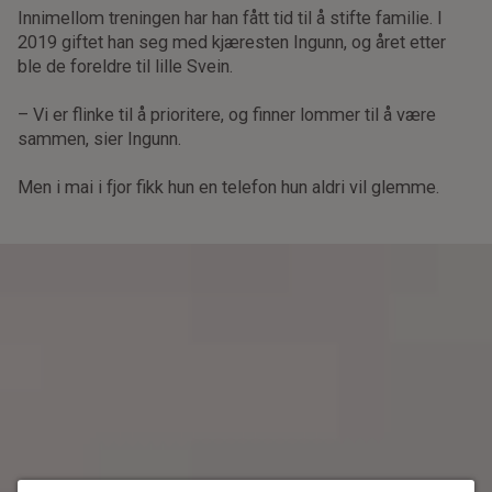
Innimellom treningen har han fått tid til å stifte familie. I
2019 giftet han seg med kjæresten Ingunn, og året etter
ble de foreldre til lille Svein.
– Vi er flinke til å prioritere, og finner lommer til å være
sammen, sier Ingunn.
Men i mai i fjor fikk hun en telefon hun aldri vil glemme.