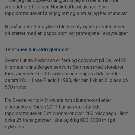
– Det jeg har opplevd har gjort at jeg ønsker å fremme
arbeidet til Stiftelsen Norsk Luftambulanse. Som
toppidrettsutøver føler jeg rett og slett at jeg har et ansvar.
Ni måneder etter ulykken ble han olympisk mester. Veien
dit startet med en pappa som var profesjonell skøyteløper.
Telefonen hun aldri glemmer
Sverre Lunde Pedersen er født og oppvokst på Os, vel 20
kilometer unna Bergen sentrum. Sammen med storebror
Eirik var veien kort til skøytebanen. Pappa Jarle hadde
deltatt i OL i Lake Placid i 1980, der han fikk en 6. plass på
500 meter.
Fra Sverre var tolv år knuste han aldersrekord etter
aldersrekord. Siden 2011 har han vært fulltids
toppidrettsutøver. Det innebærer over 200 reisedøgn i året,
cirka 25 treningstimer i uka og årlig 800-1000 mil på
sykkelen.