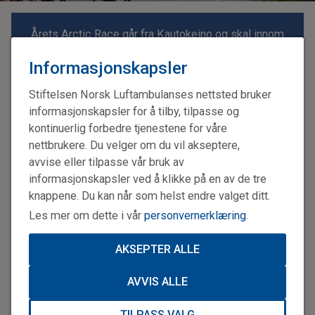
Årets Arctic Race går fra Kautokeino og skal innom
både Alta, Hammerfest, Havøysund og Kvalsund, før
Informasjonskapsler
det hele skal avgjøres ved målgang på
Nordkapplatået.
Stiftelsen Norsk Luftambulanses nettsted bruker
Da har de 18 lagene syklet 663 km hver.
informasjonskapsler for å tilby, tilpasse og
kontinuerlig forbedre tjenestene for våre
Sykkelrittet pleier å samle flere titalls tusen tilskuere
nettbrukere. Du velger om du vil akseptere,
langs løypa.
avvise eller tilpasse vår bruk av
informasjonskapsler ved å klikke på en av de tre
Foto: ARN / Gautier Demouveaux
knappene. Du kan når som helst endre valget ditt.
Les mer om dette i vår
personvernerklæring
.
AKSEPTER ALLE
AVVIS ALLE
TILPASS VALG