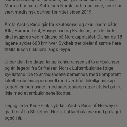
Morten Lossius i Stiftelsen Norsk Luftambulanse, som har
vært medisinsk partner for rittet siden 2019.
Årets Arctic Race går fra Kautokeino og skal innom både
Alta, Hammerfest, Havøysund og Kvalsund, før det hele
skal avgjøres ved målgang på Nordkapplatået. Da har de 18
lagene syklet 663 km hver. Sykkelrittet pleier å samle flere
titalls tusen tilskuere langs løypa.
Under den fire dager lange konkurransen vil to ambulanser
og én legebil fra Stiftelsen Norsk Luftambulanse følge
syklistene. De to ambulansene bemannes med kompetent
lokalt ambulansepersonell med verdifull lokalkjennskap.
Legebilen bemannes med anestesilege og er utstyrt på lik
linje med et ambulansehelikopter.
Daglig leder Knut-Eirik Dybdal i Arctic Race of Norway er
glad for å ha Stiftelsen Norsk Luftambulanse med på laget
også i år.