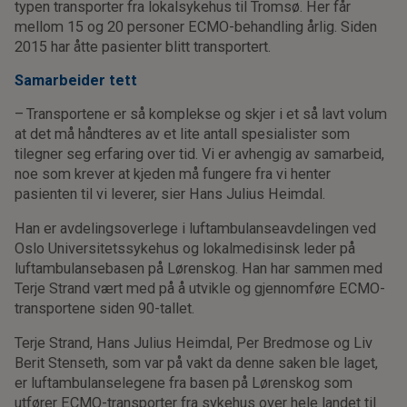
typen transporter fra lokalsykehus til Tromsø. Her får
mellom 15 og 20 personer ECMO-behandling årlig. Siden
2015 har åtte pasienter blitt transportert.
Samarbeider tett
– Transportene er så komplekse og skjer i et så lavt volum
at det må håndteres av et lite antall spesialister som
tilegner seg erfaring over tid. Vi er avhengig av samarbeid,
noe som krever at kjeden må fungere fra vi henter
pasienten til vi leverer, sier Hans Julius Heimdal.
Han er avdelingsoverlege i luftambulanseavdelingen ved
Oslo Universitetssykehus og lokalmedisinsk leder på
luftambulansebasen på Lørenskog. Han har sammen med
Terje Strand vært med på å utvikle og gjennomføre ECMO-
transportene siden 90-tallet.
Terje Strand, Hans Julius Heimdal, Per Bredmose og Liv
Berit Stenseth, som var på vakt da denne saken ble laget,
er luftambulanselegene fra basen på Lørenskog som
utfører ECMO-transporter fra sykehus over hele landet til