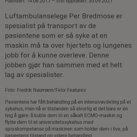
Publisert: 14.06.2017 – Sist oppdatert: 30.09.2021
Luftambulanselege Per Bredmose er
spesialist på transport av de
pasientene som er så syke at en
maskin må ta over hjertets og lungenes
jobb for å kunne overleve. Denne
jobben gjør han sammen med et helt
lag av spesialister.
Foto: Fredrik Naumann/Felix Features
Pasientene har fått behandling på en intensivavdeling på et
sykehus, men nå er tilstanden så alvorlig at det bare er én
ting å gjøre: å koble dem til en såkalt ECMO-maskin og
flytte dem til et universitetssykehus med
spisskompetanse på maskinen som holder dem i live, på
pasientens tilstand og videre behandling.