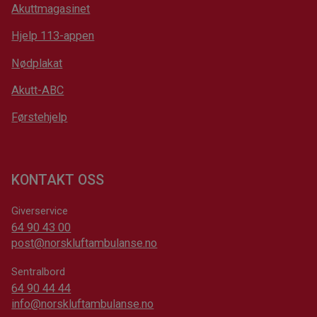
Akuttmagasinet
Hjelp 113-appen
Nødplakat
Akutt-ABC
Førstehjelp
KONTAKT OSS
Giverservice
64 90 43 00
post@norskluftambulanse.no
Sentralbord
64 90 44 44
info@norskluftambulanse.no