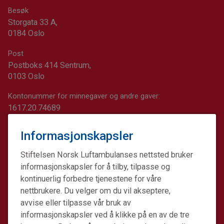
Besøk
Storgata 33 A,
0184 Oslo
Post
Postboks 414 Sentrum,
0103 Oslo
Kontonummer for minnegaver og andre gaver:
1617.20.74689
Informasjonskapsler
Stiftelsen Norsk Luftambulanses nettsted bruker
informasjonskapsler for å tilby, tilpasse og
kontinuerlig forbedre tjenestene for våre
nettbrukere. Du velger om du vil akseptere,
avvise eller tilpasse vår bruk av
informasjonskapsler ved å klikke på en av de tre