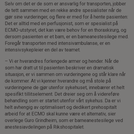
Selv om det er de som er ansvarlig for transporten, jobber
de tett sammen med en rekke andre spesialister når de
gjør sine vurderinger, og flere er med for å hente pasienten:
Det er alltid med en perfusjonist, som er spesialist på
ECMO-utstyret, det kan være behov for en thoraxkirurg, og
dersom pasienten er et barn, er en barneanestesilege med.
Foregår transporten med intensivambulanse, er en
intensivsykepleier en del av teamet.
– Vi er hverandres forlengede armer og hender. Når de
som har dratt ut til pasienten beskriver en dramatisk
situasjon, er vi sammen om vurderingene og står klare når
de kommer. At vi kjenner hverandre og må stole på
vurderingene de gjør utenfor sykehuset, innebærer et helt
spesifikt tillitselement. Det dreier seg om å videreføre
behandling som er startet utenfor vårt sykehus. Da er vi
helt avhengig av optimalisert og dedikert prehospitalt
arbeid for at ECMO skal kunne være et alternativ, sier
overlege Guro Grindheim, som er barneanestesilege ved
anestesiavdelingen på Rikshospitalet.