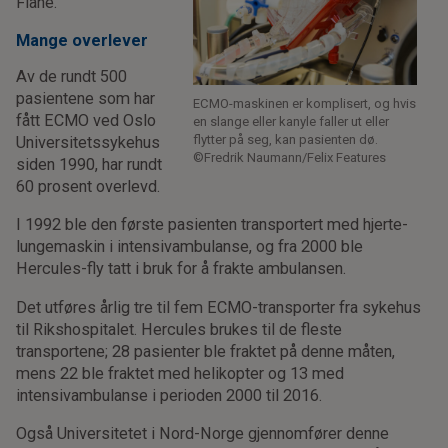
Fiane.
Mange overlever
Av de rundt 500
pasientene som har
ECMO-maskinen er komplisert, og hvis
fått ECMO ved Oslo
en slange eller kanyle faller ut eller
flytter på seg, kan pasienten dø.
Universitetssykehus
©Fredrik Naumann/Felix Features
siden 1990, har rundt
60 prosent overlevd.
I 1992 ble den første pasienten transportert med hjerte-
lungemaskin i intensivambulanse, og fra 2000 ble
Hercules-fly tatt i bruk for å frakte ambulansen.
Det utføres årlig tre til fem ECMO-transporter fra sykehus
til Rikshospitalet. Hercules brukes til de fleste
transportene; 28 pasienter ble fraktet på denne måten,
mens 22 ble fraktet med helikopter og 13 med
intensivambulanse i perioden 2000 til 2016.
Også Universitetet i Nord-Norge gjennomfører denne