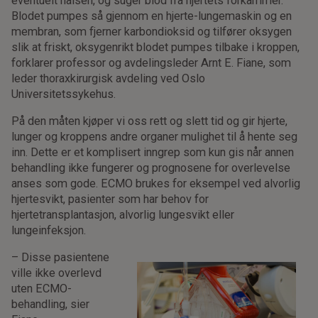
eventuelt halsen, og suger blod fra hjertets forkammer.
Blodet pumpes så gjennom en hjerte-lungemaskin og en
membran, som fjerner karbondioksid og tilfører oksygen
slik at friskt, oksygenrikt blodet pumpes tilbake i kroppen,
forklarer professor og avdelingsleder Arnt E. Fiane, som
leder thoraxkirurgisk avdeling ved Oslo
Universitetssykehus.
På den måten kjøper vi oss rett og slett tid og gir hjerte,
lunger og kroppens andre organer mulighet til å hente seg
inn. Dette er et komplisert inngrep som kun gis når annen
behandling ikke fungerer og prognosene for overlevelse
anses som gode. ECMO brukes for eksempel ved alvorlig
hjertesvikt, pasienter som har behov for
hjertetransplantasjon, alvorlig lungesvikt eller
lungeinfeksjon.
– Disse pasientene
ville ikke overlevd
uten ECMO-
behandling, sier