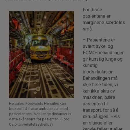
For disse
pasientene er
marginene særdeles
små.
– Pasientene er
svært syke, og
ECMO-behandlingen
gir kunstig lunge og
kunstig
blodsirkulasjon.
Behandlingen må
skje hele tiden; vi
kan ikke skru av
maskinen, bære
pasienten til
Hercules. Forsvarets Hercules kan
brukes til å frakte ambulansen med
transport, for så å
pasienten inni. Ved lange distanser er
skru på igjen. Hvis
dette skånsomt for pasienten. (Foto:
en slange eller
Oslo Universitetssykehus)
kanyle faller ut eller