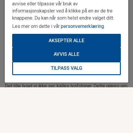
forsterker også det lyset som vi ikke ser. Det meste av
avvise eller tilpasse vår bruk av
naturlig lys om natten er infrarødt. Vi mennesker kan ikke
informasjonskapsler ved å klikke på en av de tre
se det, men denne brillen gjør det.
knappene. Du kan når som helst endre valget ditt.
Les mer om dette i vår
personvernerklæring
.
Risikofylt
Det er farligere å fly om natten. De fleste helikopterulykker
AKSEPTER ALLE
skjer om natten eller når det er dårlig vær. Derfor er
nattlysbrillene ekstremt verdifulle. I 2003 begynte
AVVIS ALLE
mannskapene på basene til Norsk Luftambulanse å bruke
nattlysbriller. Også legene har nå slike briller.
TILPASS VALG
Forsterker 3000 ganger
Det lille lyset vi ikke ser, kalles lysfotoner. Dette gjøres om
til elektroner, og brillen forsterker elektronene opptil 3000
ganger. Deretter omformes elektronene til lysfotoner igjen,
som gjør at lyset forsterkes.
Dette gjør også pilotene i cockpiten sårbare for
laserstråler. Flere ganger har det blitt meldt om personer
som lyser på helikopterne med sterke laserpenner. Dette