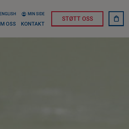
ENGLISH
MIN SIDE
shopping_bag
HAND
STØTT OSS
M OSS
KONTAKT