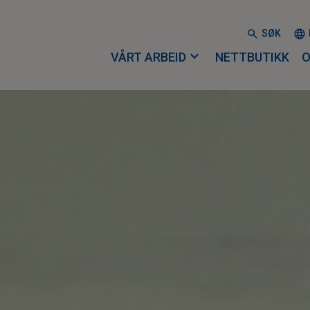
SØK
expand_more
VÅRT ARBEID
NETTBUTIKK
O