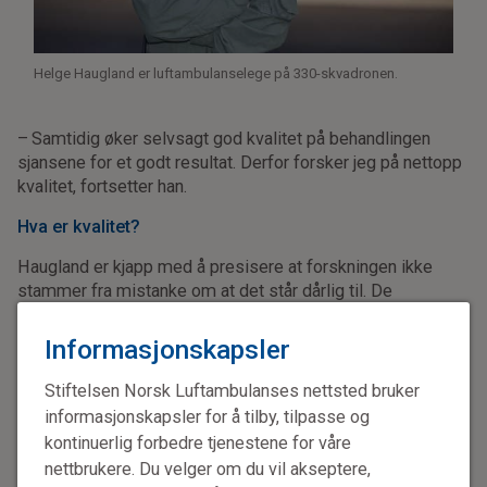
Helge Haugland er luftambulanselege på 330-skvadronen.
– Samtidig øker selvsagt god kvalitet på behandlingen
sjansene for et godt resultat. Derfor forsker jeg på nettopp
kvalitet, fortsetter han.
Hva er kvalitet?
Haugland er kjapp med å presisere at forskningen ikke
stammer fra mistanke om at det står dårlig til. De
akuttmedisinske tjenestene i Norge er i verdensklasse.
Men når de beste vil bli bedre dreier det seg om å finne de
Informasjonskapsler
små skruene, som kan gis enda en omdreining.
Stiftelsen Norsk Luftambulanses nettsted bruker
– Men da må vi først definere hva kvalitet er,
sier
informasjonskapsler for å tilby, tilpasse og
Haugland.
kontinuerlig forbedre tjenestene for våre
nettbrukere. Du velger om du vil akseptere,