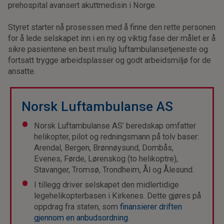
prehospital avansert akuttmedisin i Norge.
Styret starter nå prosessen med å finne den rette personen
for å lede selskapet inn i en ny og viktig fase der målet er å
sikre pasientene en best mulig luftambulansetjeneste og
fortsatt trygge arbeidsplasser og godt arbeidsmiljø for de
ansatte.
Norsk Luftambulanse AS
Norsk Luftambulanse AS’ beredskap omfatter
helikopter, pilot og redningsmann på tolv baser:
Arendal, Bergen, Brønnøysund, Dombås,
Evenes, Førde, Lørenskog (to helikoptre),
Stavanger, Tromsø, Trondheim, Ål og Ålesund.
I tillegg driver selskapet den midlertidige
legehelikopterbasen i Kirkenes. Dette gjøres på
oppdrag fra staten, som
finansierer driften
gjennom en anbudsordning
.