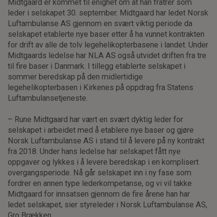
Midtgaard er kommet til enighet om at han fratrer som
leder i selskapet 30. september. Midtgaard har ledet Norsk
Luftambulanse AS gjennom en svært viktig periode da
selskapet etablerte nye baser etter å ha vunnet kontrakten
for drift av alle de tolv legehelikopterbasene i landet. Under
Midtgaards ledelse har NLA AS også utvidet driften fra tre
til fire baser i Danmark. I tillegg etablerte selskapet i
sommer beredskap på den midlertidige
legehelikopterbasen i Kirkenes på oppdrag fra Statens
Luftambulansetjeneste.
– Rune Midtgaard har vært en svært dyktig leder for
selskapet i arbeidet med å etablere nye baser og gjøre
Norsk Luftambulanse AS i stand til å levere på ny kontrakt
fra 2018. Under hans ledelse har selskapet fått nye
oppgaver og lykkes i å levere beredskap i en komplisert
overgangsperiode. Nå går selskapet inn i ny fase som
fordrer en annen type lederkompetanse, og vi vil takke
Midtgaard for innsatsen gjennom de fire årene han har
ledet selskapet, sier styreleder i Norsk Luftambulanse AS,
Gro Brækken.