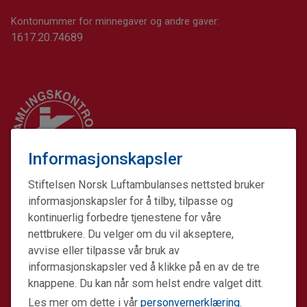
Kontonummer for minnegaver og andre gaver:
1617.20.74689
Informasjonskapsler
Stiftelsen Norsk Luftambulanses nettsted bruker
informasjonskapsler for å tilby, tilpasse og
kontinuerlig forbedre tjenestene for våre
nettbrukere. Du velger om du vil akseptere,
avvise eller tilpasse vår bruk av
informasjonskapsler ved å klikke på en av de tre
Stiftelsen Norsk Luftambulanse er en ideell stiftelse.
knappene. Du kan når som helst endre valget ditt.
Formålet er å fremme avansert prehospital akuttmedisin.
Les mer om dette i vår
personvernerklæring
.