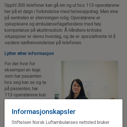
Opptil 300 telefoner kan gå inn og ut hos 113-operatørene
her på et døgn i forbindelse med helseoppdrag. Men inne
på sentralen er stemningen rolig. Operatørene er
sykepleiere og ambulansefagarbeidere med høy
kompetanse på akuttmedisin. Å håndtere kritiske
situasjoner er deres hverdag, og de er spesialtrente til å
vurdere nødhenvendelser på telefonen.
Lytter etter informasjon
For der hvor for
eksempel en lege
som har pasienten
hos seg kan se og ta
på pasienten, har
113-operatørene kun
én sans de kan ta i
bruk:
Informasjonskapsler
– Vi bruker hørselen
Stiftelsen Norsk Luftambulanses nettsted bruker
som eneste sans