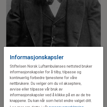
Informasjonskapsler
Fysiker og vitenskapsmann Wilhelm Conrad Röntgen oppdaget det
som etter ham er blitt kjent som røntgenstråler.
Stiftelsen Norsk Luftambulanses nettsted bruker
informasjonskapsler for å tilby, tilpasse og
kontinuerlig forbedre tjenestene for våre
I stedet kom han inn på Det polytekniske institutt i Zürich,
nettbrukere. Du velger om du vil akseptere,
der han studerte matematikk, fysikk, geometri, botanikk og
avvise eller tilpasse vår bruk av
zoologi. Det skal den medisinske verden være glad for.
informasjonskapsler ved å klikke på en av de tre
Tilfeldig oppdagelse
knappene. Du kan når som helst endre valget ditt.