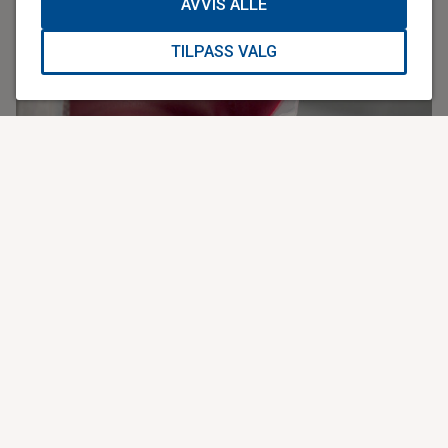
AVVIS ALLE
dag. Utover 1930-tallet hadde Røde Kors 57
blodbanksentraler i Vest-Europa.
TILPASS VALG
Andre verdenskrigs betydning
I 1945 vendte leger hjem fra krigen med ny kunnskap om
transfusjon. Blodbankene hadde fungert godt under andre
verdenskrig, og blodbanker med faste blodgivere tvang