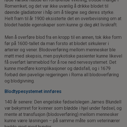
Romerriket, og det var ikke uvanlig å drikke blodet til
døende gladiatorer i håp om å tilegne seg deres styrke.
Helt fram til år 1900 eksisterte det en overbevisning om at
blodet hadde egenskaper som kunne gi deg økt livskraft.
Men å overføre blod fra en kropp til en annen, tok ikke form
før på 1600-tallet da man forsto at blodet sirkulerer i
arterier og vener. Blodoverføring mellom mennesker ble
møtt med skepsis, men psykotiske pasienter kunne likevel
få overført lammeblod for å roe ned nervesystemet. Det
kunne medføre komplikasjoner og dødsfall, og i 1679
forbød den pavelige regjeringen i Roma all blodoverføring
og blodgivning.
Blodtypesystemet innføres
140 år senere: Den engelske fødselslegen James Blundell
var bekymret for kvinner som blødde i hjel under fødsel, og
mente at transfusjon (blodoverføring) mellom mennesker
kunne være løsningen – på samme måte som veterinærer
hadde gjort med hunder.