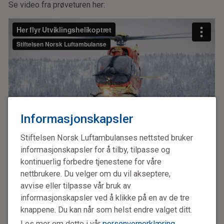
Se video fra prøveturen her:
Informasjonskapsler
Stiftelsen Norsk Luftambulanses nettsted bruker
informasjonskapsler for å tilby, tilpasse og
kontinuerlig forbedre tjenestene for våre
nettbrukere. Du velger om du vil akseptere,
avvise eller tilpasse vår bruk av
Airbus H145
informasjonskapsler ved å klikke på en av de tre
knappene. Du kan når som helst endre valget ditt.
Fem rotorblader gir en økning i nyttelast på 150
kilo til totalt 1905 kilo.
Les mer om dette i vår
personvernerklæring
.