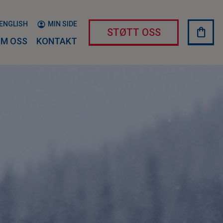
ENGLISH
MIN SIDE
shopping_bag
HAND
STØTT OSS
M OSS
KONTAKT