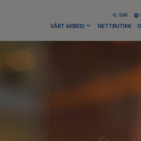
SØK
expand_more
VÅRT ARBEID
NETTBUTIKK
O