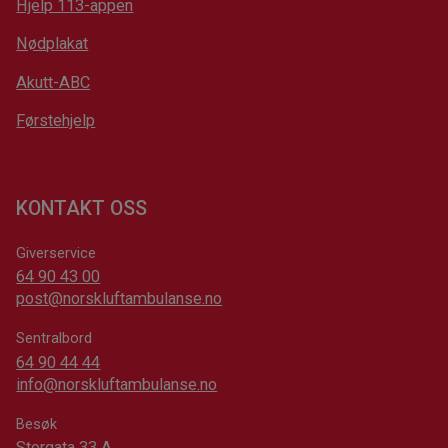
Hjelp 113-appen
Nødplakat
Akutt-ABC
Førstehjelp
KONTAKT OSS
Giverservice
64 90 43 00
post@norskluftambulanse.no
Sentralbord
64 90 44 44
info@norskluftambulanse.no
Besøk
Storgata 33 A,