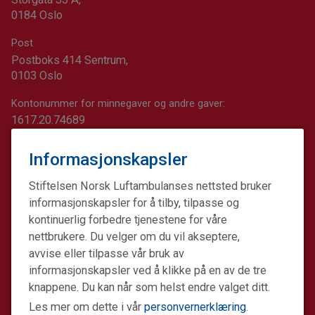
0184 Oslo
Post
Postboks 414 Sentrum,
0103 Oslo
Kontonummer for minnegaver og andre gaver:
1617.20.74689
Informasjonskapsler
Stiftelsen Norsk Luftambulanses nettsted bruker
informasjonskapsler for å tilby, tilpasse og
kontinuerlig forbedre tjenestene for våre
nettbrukere. Du velger om du vil akseptere,
avvise eller tilpasse vår bruk av
informasjonskapsler ved å klikke på en av de tre
knappene. Du kan når som helst endre valget ditt.
Les mer om dette i vår
personvernerklæring
.