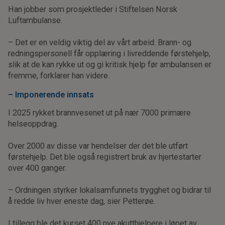
Han jobber som prosjektleder i Stiftelsen Norsk
Luftambulanse.
– Det er en veldig viktig del av vårt arbeid. Brann- og
redningspersonell får opplæring i livreddende førstehjelp,
slik at de kan rykke ut og gi kritisk hjelp før ambulansen er
fremme, forklarer han videre.
– Imponerende innsats
I 2025 rykket brannvesenet ut på nær 7000 primære
helseoppdrag.
Over 2000 av disse var hendelser der det ble utført
førstehjelp. Det ble også registrert bruk av hjertestarter
over 400 ganger.
– Ordningen styrker lokalsamfunnets trygghet og bidrar til
å redde liv hver eneste dag, sier Petterøe.
I tillegg ble det kurset 400 nye akutthjelpere i løpet av