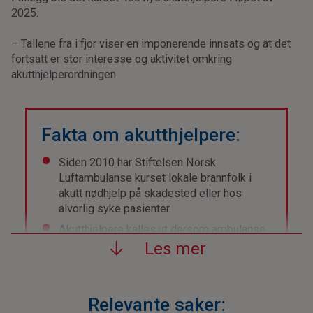
2025.
– Tallene fra i fjor viser en imponerende innsats og at det
fortsatt er stor interesse og aktivitet omkring
akutthjelperordningen.
Fakta om akutthjelpere:
Siden 2010 har Stiftelsen Norsk
Luftambulanse kurset lokale brannfolk i
akutt nødhjelp på skadested eller hos
alvorlig syke pasienter.
Akutthjelpere kalles ut dersom ambulanse
eller legevaktslege er opptatt i andre
Les mer
oppdrag.
Utdanning av akutthjelpere er et av
bidragene til Helsedirektoratets nasjonale
Relevante saker:
dugnad «Sammen redder vi liv».