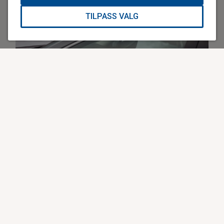
TILPASS VALG
Bil som hobby og jobb. Hans Christian jobber som biloppretter.
En av de heldige
Få overlever plutselig og uventet hjertestans. Av de mer
enn 3 000 som ble rammet i fjor overlevde bare 14
prosent, ifølge Norsk Hjertestansregister. Når noen
overlever, er det fordi noen har startet gjenoppliving i løpet
av kort tid. Heldigvis er vi nordmenn flinke til å starte
hjerte-lungeredning (HLR): 82 prosent får HLR før
ambulansen kommer. Men langt færre blir tilkoblet en
hjertestarter før ambulansen kommer.
I 2017 var tallet 13 prosent. Av disse fikk 25 personer pust
og puls tilbake før ambulansen kom.