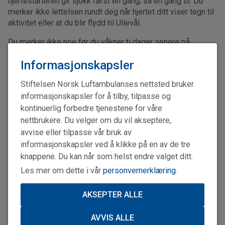
hjertestarteren gir sjokk først én gang, så en gang til.
Du
merker ikke lettelsen rundt deg når hjertet ditt viser tegn til
aktivitet eller at du blir flydd til Ullevål.
Du merker ikke noe før du våkner ti dager senere på
sykehuset og lurer på hva som skjedde den dagen alt ble
Informasjonskapsler
svart.
– Det var som en bryter skrudde seg av. Jeg merket ingen
Stiftelsen Norsk Luftambulanses nettsted bruker
ting i forkant, og jeg husker ingen ting av det som skjedde.
informasjonskapsler for å tilby, tilpasse og
Men jeg er jo blitt fortalt hvor dramatisk det var av dem
kontinuerlig forbedre tjenestene for våre
som var der. Hjertet mitt stoppet i rundt ti minutter før de
nettbrukere. Du velger om du vil akseptere,
fikk det i gang igjen, forteller Hans Christian Dahl (28) fra
avvise eller tilpasse vår bruk av
Frogn i Akershus.
informasjonskapsler ved å klikke på en av de tre
knappene. Du kan når som helst endre valget ditt.
Les mer om dette i vår
personvernerklæring
.
AKSEPTER ALLE
AVVIS ALLE