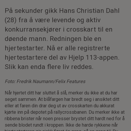
På sekunder gikk Hans Christian Dahl
(28) fra å være levende og aktiv
konkurranse­kjører i crosskart til en
døende mann. Redningen ble en
hjertestarter. Nå er alle registrerte
hjertestartere del av Hjelp 113-appen.
Slik kan enda flere liv reddes.
Foto: Fredrik Naumann/Felix Features
N
år hjertet ditt har sluttet å slå, merker du ikke at du har
seget sammen. At blåfargen har bredt seg i ansiktet ditt
eller at faren din drar deg ut av crosskarten du akkurat
kjørte inn på depotet på rallycrossbanen. Du merker ikke at
ribbena brister når noen presser brystet ditt hardt ned for å
sende blodet rundt i kroppen. Ikke de harde rykkene når