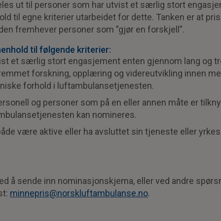
les ut til personer som har utvist et særlig stort engas
ld til egne kriterier utarbeidet for dette. Tanken er at pri
den fremhever personer som ”gjør en forskjell”.
henhold til følgende kriterier:
ist et særlig stort engasjement enten gjennom lang og tro
remmet forskning, opplæring og videreutvikling innen med
kniske forhold i luftambulansetjenesten.
rsonell og personer som på en eller annen måte er tilknyt
tambulansetjenesten kan nomineres.
de være aktive eller ha avsluttet sin tjeneste eller yrkesa
d å sende inn nominasjonskjema, eller ved andre spørsm
st:
minnepris@norskluftambulanse.no
.