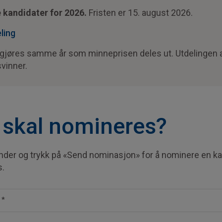
 kandidater for 2026.
Fristen er 15. august 2026.
ling
ggjøres samme år som minneprisen deles ut. Utdelingen av
svinner.
skal nomineres?
 under og trykk på «Send nominasjon» for å nominere en kan
s.
t
*