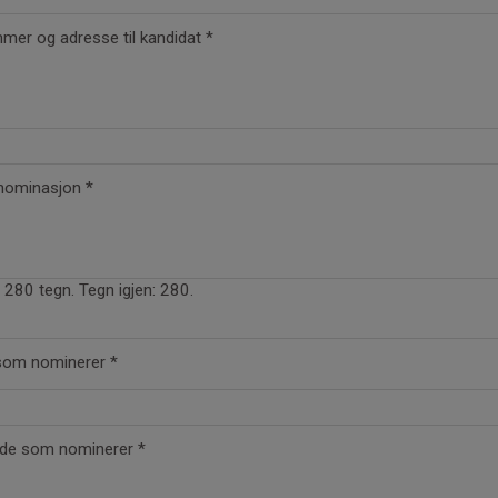
mer og adresse til kandidat
*
 nominasjon
*
280 tegn. Tegn igjen: 280.
 som nominerer
*
/de som nominerer
*