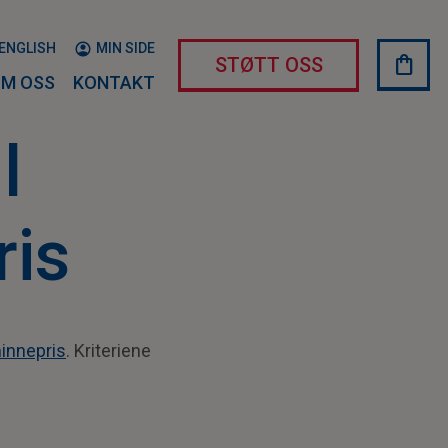
ENGLISH
MIN SIDE
shopping_bag
HAND
STØTT OSS
M OSS
KONTAKT
l
ris
minnepris
. Kriteriene