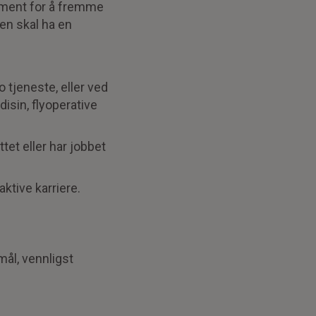
jement for å fremme
sen skal ha en
 tjeneste, eller ved
isin, flyoperative
tet eller har jobbet
ktive karriere.
ål, vennligst