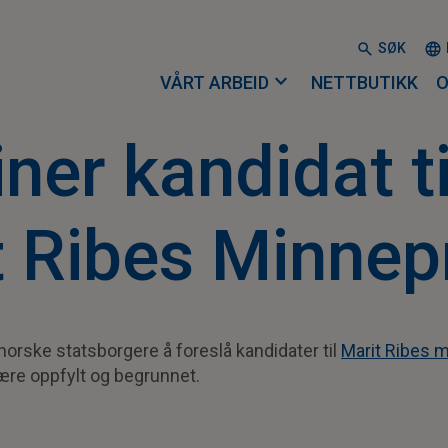
SØK
expand_more
VÅRT ARBEID
NETTBUTIKK
O
er kandidat ti
t Ribes Minnep
 norske statsborgere å foreslå kandidater til
Marit Ribes 
ære oppfylt og begrunnet.