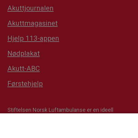
Akuttjournalen
Akuttmagasinet
Hjelp 113-appen
Nødplakat
Akutt-ABC
Førstehjelp
Stiftelsen Norsk Luftambulanse er en ideell
stiftelse. Formålet er å fremme avansert
prehospital akuttmedisin. Stiftelsens
datterselskap Norsk Luftambulanse Helikopter er