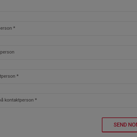
person
*
ktperson
ktperson
*
å kontaktperson
*
SEND NO