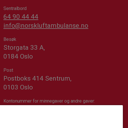
Sentralbord
64 90 44 44
info@norskluftambulanse.no
Besøk
Storgata 33 A,
0184 Oslo
Post
Postboks 414 Sentrum,
0103 Oslo
Kontonummer for minnegaver og andre gaver:
1617.20.74689