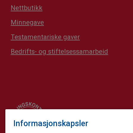
Nettbutikk
Minnegave
Testamentariske gaver
Bedrifts- og stiftelsessamarbeid
Informasjonskapsler