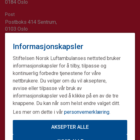
0184 Oslo
Post
Postboks 414 Sentrum,
0103 Oslo
Kontonummer for minnegaver og andre gaver:
Informasjonskapsler
1617.20.74689
Stiftelsen Norsk Luftambulanses nettsted bruker
informasjonskapsler for å tilby, tilpasse og
kontinuerlig forbedre tjenestene for våre
nettbrukere. Du velger om du vil akseptere,
avvise eller tilpasse vår bruk av
informasjonskapsler ved å klikke på en av de tre
knappene. Du kan når som helst endre valget ditt.
Les mer om dette i vår
personvernerklæring
.
AKSEPTER ALLE