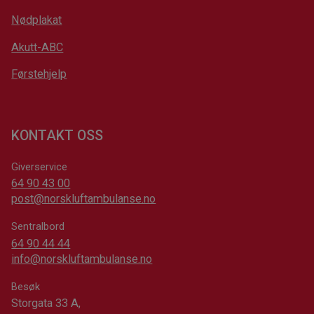
Nødplakat
Akutt-ABC
Førstehjelp
KONTAKT OSS
Giverservice
64 90 43 00
post@norskluftambulanse.no
Sentralbord
64 90 44 44
info@norskluftambulanse.no
Besøk
Storgata 33 A,