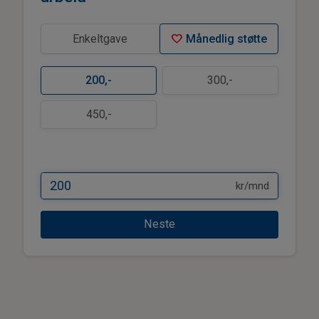
favorite
Enkeltgave
Månedlig støtte
200
,-
300
,-
450
,-
kr/mnd
Neste