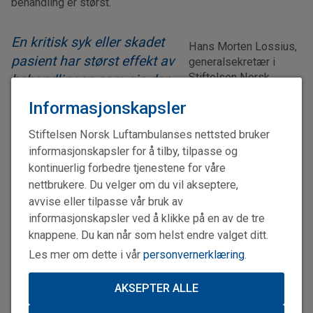
behandling er størst.
En kritisk syk eller skadet
Hans Morten Lossius,
pasient har størst effekt av
generalsekretær i
Stiftelsen Norsk
behandlingen som gis den
Luftambulanse
første timen
Informasjonskapsler
Stiftelsen Norsk Luftambulanses nettsted bruker
Begynnelsen
informasjonskapsler for å tilby, tilpasse og
kontinuerlig forbedre tjenestene for våre
Hans Morten Lossius er ung kommunelege i Lakselv i
nettbrukere. Du velger om du vil akseptere,
Finnmark på 1980-tallet, og må se en ung mann dø foran
avvise eller tilpasse vår bruk av
seg. Været er for dårlig, veien til sykehuset for lang,
informasjonskapsler ved å klikke på en av de tre
hjerteinfarktet for kraftig – og verken utstyr eller
knappene. Du kan når som helst endre valget ditt.
akuttmedisinsk spisskompetanse er tilgjengelig. Litt
Les mer om dette i vår
personvernerklæring
.
senere gjentar historien seg. En fisker er hardt skadet ute
på båten, og kunne blitt reddet med riktig akuttmedisinsk
kompetanse og utstyr. Men Lossius mangler begge deler,
AKSEPTER ALLE
og mister pasienten.