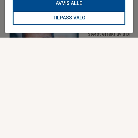
AVVIS ALLE
– Der så jeg et stort
paradoks i praksis:
TILPASS VALG
En kritisk syk
pasient vil ha klart
størst effekt av å bli
behandlet så tidlig
som mulig. Men
helsevesenet er
organisert slik at de
første pasienten
møter, er dem med
lavest
akuttmedisinsk
kompetanse. Dette
vil vi snu, slik vi nå
gjør det med
hjerneslag. Den
Hans Morten Lossius var ung
viktigste
kommunelege i Lakselv i Finnmark på
behandlingen mot
1980-tallet, og måtte se en ung mann
dø foran seg. I dag kjemper han hver
hjerneslag får du