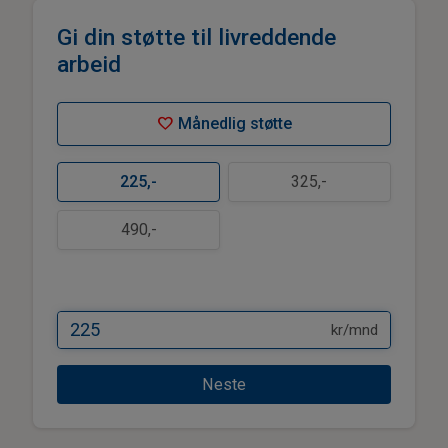
Gi din støtte til livreddende
arbeid
favorite
Månedlig støtte
225
,-
325
,-
490
,-
kr/mnd
Neste