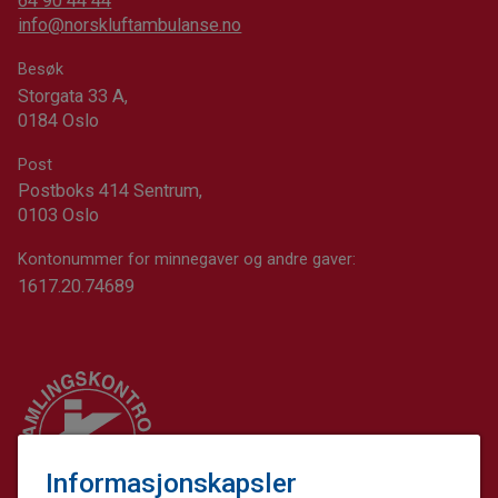
64 90 44 44
info@norskluftambulanse.no
Besøk
Storgata 33 A,
0184 Oslo
Post
Postboks 414 Sentrum,
0103 Oslo
Kontonummer for minnegaver og andre gaver:
1617.20.74689
Informasjonskapsler