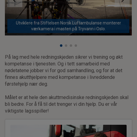
Utviklere fra Stiftelsen Norsk Luftambulanse monterer
værkamera i masten på Tryvann i Oslo.
På lag med hele redningskjeden sikrer vi trening og økt
kompetanse i tjenesten. Og i tett samarbeid med
nødetatene jobber vi for god samhandling, og for at det
finnes akutthjelpere med kompetanse i livreddende
førstehjelp nær deg.
Målet er at hele den akuttmedisinske redningskjeden skal
bli bedre. For å få til det trenger vi din hjelp. Du er vår
viktigste lagsspiller!