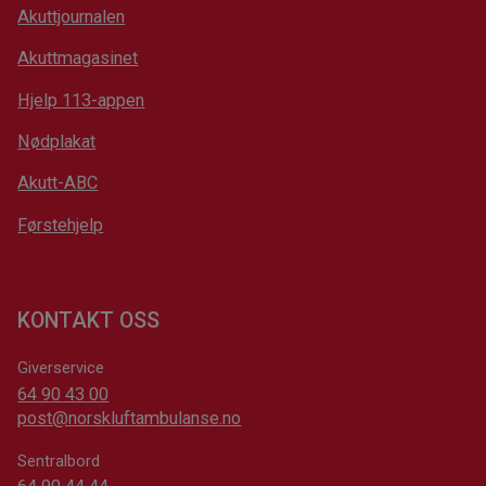
Akuttjournalen
Akuttmagasinet
Hjelp 113-appen
Nødplakat
Akutt-ABC
Førstehjelp
KONTAKT OSS
Giverservice
64 90 43 00
post@norskluftambulanse.no
Sentralbord