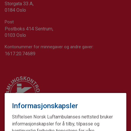
Storgata 33 A,
0184 Oslo
Post
Postboks 414 Sentrum,
0103 Oslo
Kontonummer for minnegaver og andre gaver:
1617.20.74689
Informasjonskapsler
Stiftelsen Norsk Luftambulanses nettsted bruker
informasjonskapsler for å tilby, tilpasse og
kontinuerlig forbedre tjenestene for våre