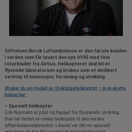
Stiftelsen Norsk Luftambulanse er den første kunden
i verden som får levert den nye H145 med fem
rotorblader fra Airbus. Helikopteret skal bli et
flyvende laboratorium og brukes som et dedikert
verktøy til innovasjon, forskning og utvikling.
Ønsker du en modell av Utviklingshelikoptret – gi et ekstra
bidrag her.
– Spesielt helikopter
Erik Normann er pilot og fagsjef for flyoperativ utvikling.
Han har hentet en rekke helikoptre til den norske
luftambulansetjenesten. Likevel var det en spesiell
anledning da han fikk overta Utviklingshelikoptret.