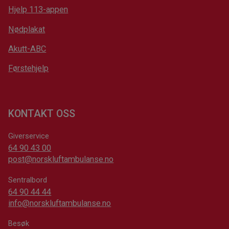
Hjelp 113-appen
Nødplakat
Akutt-ABC
Førstehjelp
KONTAKT OSS
Giverservice
64 90 43 00
post@norskluftambulanse.no
Sentralbord
64 90 44 44
info@norskluftambulanse.no
Besøk