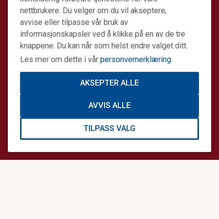
nettbrukere. Du velger om du vil akseptere,
avvise eller tilpasse vår bruk av
informasjonskapsler ved å klikke på en av de tre
knappene. Du kan når som helst endre valget ditt.
Les mer om dette i vår
personvernerklæring
.
AKSEPTER ALLE
Stiftelsen Norsk Luftambulanse er en ideell stiftelse.
AVVIS ALLE
Formålet er å fremme avansert prehospital akuttmedisin.
Stiftelsens datterselskap Norsk Luftambulanse Helikopter
TILPASS VALG
er operatør på alle Norges tretten legehelikopterbaser på
oppdrag for staten. Sammen gjør vi en forskjell.
Informasjonskapsler og personvern