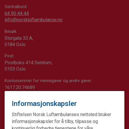
Sentralbord
64 90 44 44
info@norskluftambulanse.no
Besøk
Storgata 33 A,
0184 Oslo
Post
Postboks 414 Sentrum,
0103 Oslo
Kontonummer for minnegaver og andre gaver:
1617.20.74689
Informasjonskapsler
Stiftelsen Norsk Luftambulanses nettsted bruker
informasjonskapsler for å tilby, tilpasse og
kontinuerlig forbedre tjenestene for våre