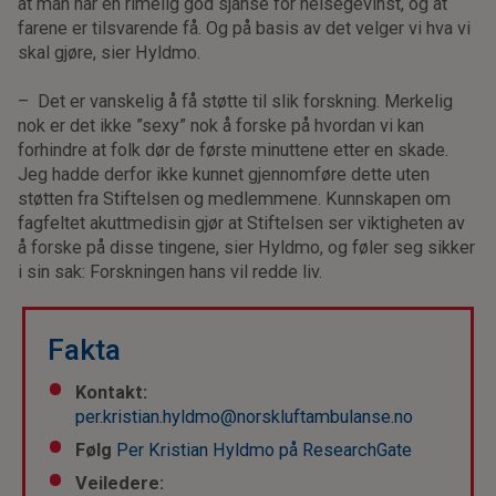
at man har en rimelig god sjanse for helsegevinst, og at
farene er tilsvarende få. Og på basis av det velger vi hva vi
skal gjøre, sier Hyldmo.
– Det er vanskelig å få støtte til slik forskning. Merkelig
nok er det ikke ”sexy” nok å forske på hvordan vi kan
forhindre at folk dør de første minuttene etter en skade.
Jeg hadde derfor ikke kunnet gjennomføre dette uten
støtten fra Stiftelsen og medlemmene. Kunnskapen om
fagfeltet akuttmedisin gjør at Stiftelsen ser viktigheten av
å forske på disse tingene, sier Hyldmo, og føler seg sikker
i sin sak: Forskningen hans vil redde liv.
Fakta
Kontakt:
per.kristian.hyldmo@norskluftambulanse.no
Følg
Per Kristian Hyldmo på ResearchGate
Veiledere: