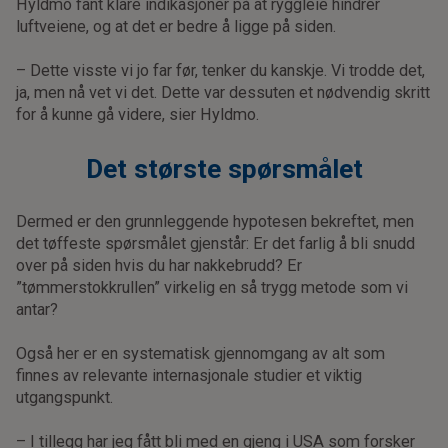
Hyldmo fant klare indikasjoner på at ryggleie hindrer
luftveiene, og at det er bedre å ligge på siden.
– Dette visste vi jo far før, tenker du kanskje. Vi trodde det,
ja, men nå vet vi det. Dette var dessuten et nødvendig skritt
for å kunne gå videre, sier Hyldmo.
Det største spørsmålet
Dermed er den grunnleggende hypotesen bekreftet, men
det tøffeste spørsmålet gjenstår: Er det farlig å bli snudd
over på siden hvis du har nakkebrudd? Er
”tømmerstokkrullen” virkelig en så trygg metode som vi
antar?
Også her er en systematisk gjennomgang av alt som
finnes av relevante internasjonale studier et viktig
utgangspunkt.
– I tillegg har jeg fått bli med en gjeng i USA som forsker