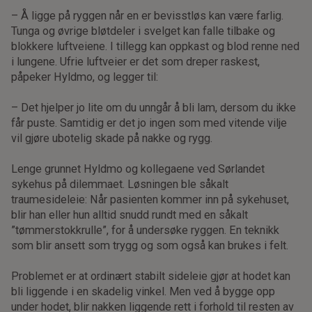
– Å ligge på ryggen når en er bevisstløs kan være farlig.
Tunga og øvrige bløtdeler i svelget kan falle tilbake og
blokkere luftveiene. I tillegg kan oppkast og blod renne ned
i lungene. Ufrie luftveier er det som dreper raskest,
påpeker Hyldmo, og legger til:
– Det hjelper jo lite om du unngår å bli lam, dersom du ikke
får puste. Samtidig er det jo ingen som med vitende vilje
vil gjøre ubotelig skade på nakke og rygg.
Lenge grunnet Hyldmo og kollegaene ved Sørlandet
sykehus på dilemmaet. Løsningen ble såkalt
traumesideleie: Når pasienten kommer inn på sykehuset,
blir han eller hun alltid snudd rundt med en såkalt
”tømmerstokkrulle”, for å undersøke ryggen. En teknikk
som blir ansett som trygg og som også kan brukes i felt.
Problemet er at ordinært stabilt sideleie gjør at hodet kan
bli liggende i en skadelig vinkel. Men ved å bygge opp
under hodet, blir nakken liggende rett i forhold til resten av