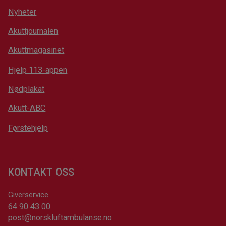
Nyheter
Akuttjournalen
Akuttmagasinet
Hjelp 113-appen
Nødplakat
Akutt-ABC
Førstehjelp
KONTAKT OSS
Giverservice
64 90 43 00
post@norskluftambulanse.no