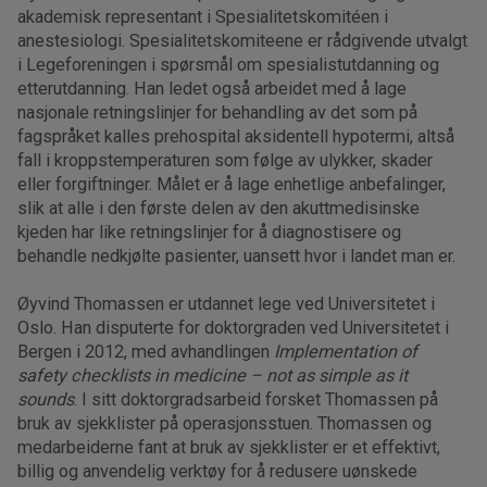
akademisk representant i Spesialitetskomitéen i
anestesiologi. Spesialitetskomiteene er rådgivende utvalgt
i Legeforeningen i spørsmål om spesialistutdanning og
etterutdanning. Han ledet også arbeidet med å lage
nasjonale retningslinjer for behandling av det som på
fagspråket kalles prehospital aksidentell hypotermi, altså
fall i kroppstemperaturen som følge av ulykker, skader
eller forgiftninger. Målet er å lage enhetlige anbefalinger,
slik at alle i den første delen av den akuttmedisinske
kjeden har like retningslinjer for å diagnostisere og
behandle nedkjølte pasienter, uansett hvor i landet man er.
Øyvind Thomassen er utdannet lege ved Universitetet i
Oslo. Han disputerte for doktorgraden ved Universitetet i
Bergen i 2012, med avhandlingen
Implementation of
safety checklists in medicine – not as simple as it
sounds
. I sitt doktorgradsarbeid forsket Thomassen på
bruk av sjekklister på operasjonsstuen. Thomassen og
medarbeiderne fant at bruk av sjekklister er et effektivt,
billig og anvendelig verktøy for å redusere uønskede