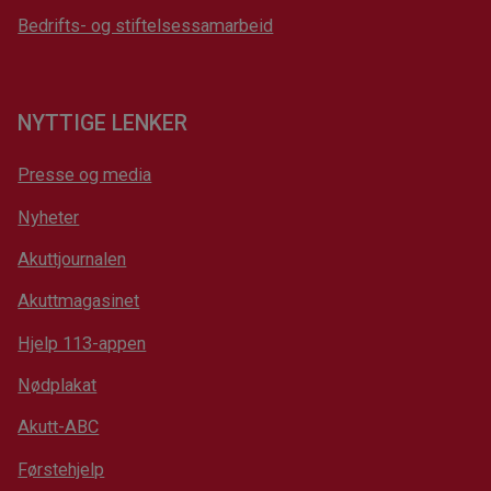
Bedrifts- og stiftelsessamarbeid
NYTTIGE LENKER
Presse og media
Nyheter
Akuttjournalen
Akuttmagasinet
Hjelp 113-appen
Nødplakat
Akutt-ABC
Førstehjelp