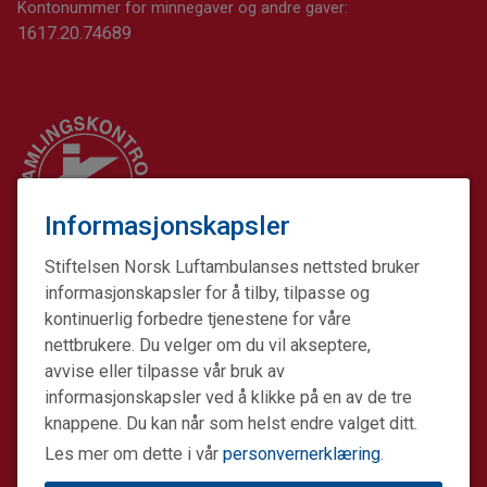
Kontonummer for minnegaver og andre gaver:
1617.20.74689
Informasjonskapsler
Stiftelsen Norsk Luftambulanses nettsted bruker
informasjonskapsler for å tilby, tilpasse og
kontinuerlig forbedre tjenestene for våre
nettbrukere. Du velger om du vil akseptere,
avvise eller tilpasse vår bruk av
informasjonskapsler ved å klikke på en av de tre
Stiftelsen Norsk Luftambulanse er en ideell stiftelse.
knappene. Du kan når som helst endre valget ditt.
Formålet er å fremme avansert prehospital akuttmedisin.
Les mer om dette i vår
personvernerklæring
.
Stiftelsens datterselskap Norsk Luftambulanse Helikopter