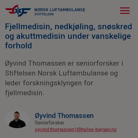
menu
Fjellmedisin, nedkjøling, snøskred
og akuttmedisin under vanskelige
forhold
Øyvind Thomassen er seniorforsker i
Stiftelsen Norsk Luftambulanse og
leder forskningsklyngen for
fjellmedisin.
Øyvind Thomassen
Seniorforsker
oyvind.thomassen1@helse-bergen.no