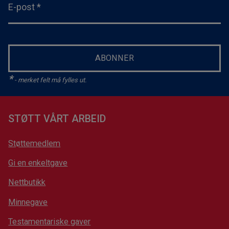
E-post
*
ABONNER
*
- merket felt må fylles ut.
STØTT VÅRT ARBEID
Støttemedlem
Gi en enkeltgave
Nettbutikk
Minnegave
Testamentariske gaver