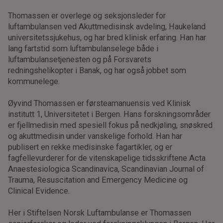
Thomassen er overlege og seksjonsleder for
luftambulansen ved Akuttmedisinsk avdeling, Haukeland
universitetssjukehus, og har bred klinisk erfaring. Han har
lang fartstid som luftambulanselege både i
luftambulansetjenesten og på Forsvarets
redningshelikopter i Banak, og har også jobbet som
kommunelege.
Øyvind Thomassen er førsteamanuensis ved Klinisk
institutt 1, Universitetet i Bergen. Hans forskningsområder
er fjellmedisin med spesiell fokus på nedkjøling, snøskred
og akuttmedisin under vanskelige forhold. Han har
publisert en rekke medisinske fagartikler, og er
fagfellevurderer for de vitenskapelige tidsskriftene Acta
Anaestesiologica Scandinavica, Scandinavian Journal of
Trauma, Resuscitation and Emergency Medicine og
Clinical Evidence.
Her i Stiftelsen Norsk Luftambulanse er Thomassen