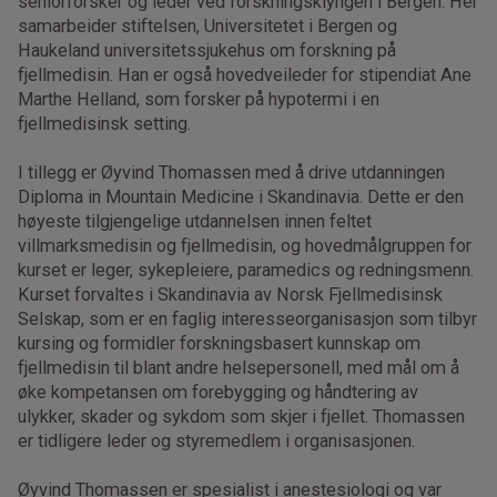
seniorforsker og leder ved forskningsklyngen i Bergen. Her
samarbeider stiftelsen, Universitetet i Bergen og
Haukeland universitetssjukehus om forskning på
fjellmedisin. Han er også hovedveileder for stipendiat Ane
Marthe Helland, som forsker på hypotermi i en
fjellmedisinsk setting.
I tillegg er Øyvind Thomassen med å drive utdanningen
Diploma in Mountain Medicine i Skandinavia. Dette er den
høyeste tilgjengelige utdannelsen innen feltet
villmarksmedisin og fjellmedisin, og hovedmålgruppen for
kurset er leger, sykepleiere, paramedics og redningsmenn.
Kurset forvaltes i Skandinavia av Norsk Fjellmedisinsk
Selskap, som er en faglig interesseorganisasjon som tilbyr
kursing og formidler forskningsbasert kunnskap om
fjellmedisin til blant andre helsepersonell, med mål om å
øke kompetansen om forebygging og håndtering av
ulykker, skader og sykdom som skjer i fjellet. Thomassen
er tidligere leder og styremedlem i organisasjonen.
Øyvind Thomassen er spesialist i anestesiologi og var