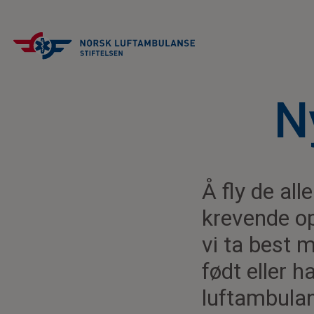
N
Å fly de al
krevende o
vi ta best 
født eller 
luftambulan