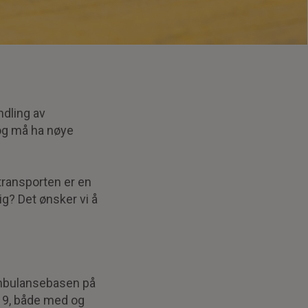
ndling av
 og må ha nøye
 transporten er en
g? Det ønsker vi å
tambulansebasen på
019, både med og