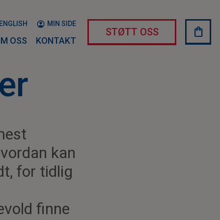
ENGLISH
MIN SIDE
shopping_bag
HAND
STØTT OSS
M OSS
KONTAKT
er
mest
Hvordan kan
 for tidlig
evold finne