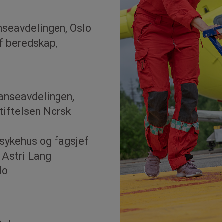
seavdelingen, Oslo
f beredskap,
anseavdelingen,
tiftelsen Norsk
sykehus og fagsjef
 Astri Lang
lo