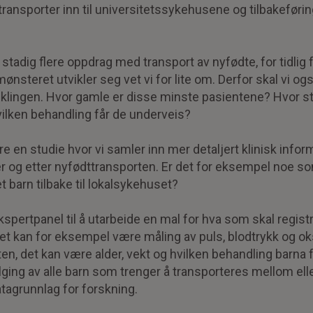
transporter inn til universitetssykehusene og tilbakeføring
tadig flere oppdrag med transport av nyfødte, for tidlig f
nsteret utvikler seg vet vi for lite om. Derfor skal vi ogs
viklingen. Hvor gamle er disse minste pasientene? Hvor st
vilken behandling får de underveis?
re en studie hvor vi samler inn mer detaljert klinisk inf
r og etter nyfødttransporten. Er det for eksempel noe som 
t barn tilbake til lokalsykehuset?
 ekspertpanel til å utarbeide en mal for hva som skal regis
Det kan for eksempel være måling av puls, blodtrykk og 
n, det kan være alder, vekt og hvilken behandling barna får
ging av alle barn som trenger å transporteres mellom eller
atagrunnlag for forskning.