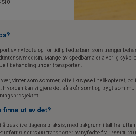
Oslo
 på?
port av nyfødte og for tidlig fødte barn som trenger beha
ødtintensivmedisin. Mange av spedbarna er alvorlig syke,
uelt behandling under transporten.
gs vær, vinter som sommer, ofte i kuvøse i helikopteret, og
. Hvordan kan vi gjøre det så skånsomt og trygt som muli
skningsprosjektet.
 finne ut av det?
 å beskrive dagens praksis, med bakgrunn i tall fra luf
t utført rundt 2500 transporter av nyfødte fra 1999 til 2