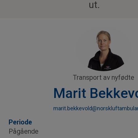
ut.
Transport av nyfødte
Marit Bekkev
marit.bekkevold@norskluftambula
Periode
Pågående