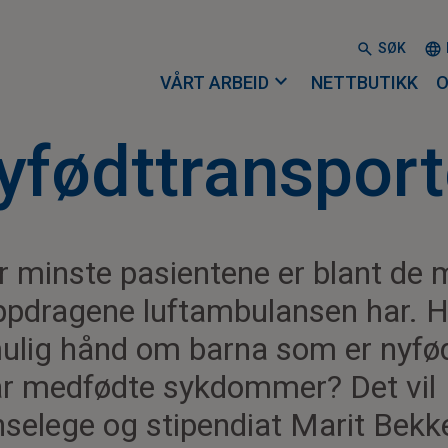
SØK
expand_more
VÅRT ARBEID
NETTBUTIKK
O
yfødttransport
ler minste pasientene er blant de 
ppdragene luftambulansen har. 
mulig hånd om barna som er nyfødt,
har medfødte sykdommer? Det vil
selege og stipendiat Marit Bekk