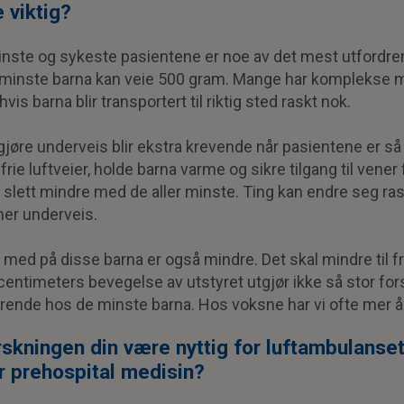
 viktig?
nste og sykeste pasientene er noe av det mest utfordrend
minste barna kan veie 500 gram. Mange har komplekse m
s barna blir transportert til riktig sted raskt nok.
gjøre underveis blir ekstra krevende når pasientene er så
frie luftveier, holde barna varme og sikre tilgang til vener 
 slett mindre med de aller minste. Ting kan endre seg ras
er underveis.
r med på disse barna er også mindre. Det skal mindre til fr
 centimeters bevegelse av utstyret utgjør ikke så stor fors
ende hos de minste barna. Hos voksne har vi ofte mer å 
skningen din være nyttig for luftambulanse
r prehospital medisin?