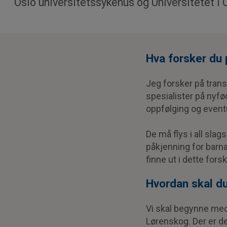
Oslo universitetssykehus og Universitetet i 
Hva forsker du
Jeg forsker på trans
spesialister på nyf
oppfølging og event
De må flys i all sla
påkjenning for barna
finne ut i dette for
Hvordan skal du
Vi skal begynne med
Lørenskog. Der er de