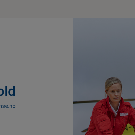
old
nse.no