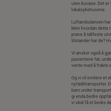
uten kuvøse. Det er 
lokalsykehusene.
Luftambulansen har s
Men hvordan dette mø
prøve å tallfeste ut
tilstander har de? H
Vi ønsker også å gjø
pasientene før, unde
vente med å frakte e
Og vi vil invitere et
nyfødttransporter. 
barn under transporte
gi enda bedre oppføl
vi skal få et bedre d