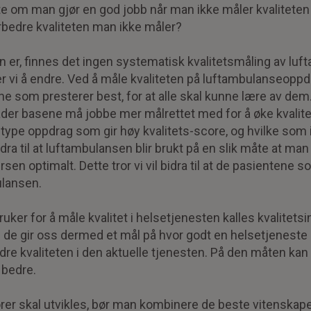
e om man gjør en god jobb når man ikke måler kvaliteten
bedre kvaliteten man ikke måler?
n er, finnes det ingen systematisk kvalitetsmåling av lu
r vi å endre. Ved å måle kvaliteten på luftambulanseoppd
ne som presterer best, for at alle skal kunne lære av dem.
der basene må jobbe mer målrettet med for å øke kvalite
ype oppdrag som gir høy kvalitets-score, og hvilke som ik
ra til at luftambulansen blir brukt på en slik måte at man 
en optimalt. Dette tror vi vil bidra til at de pasientene 
ulansen.
ker for å måle kvalitet i helsetjenesten kalles kvalitetsin
g de gir oss dermed et mål på hvor godt en helsetjeneste
e kvaliteten i den aktuelle tjenesten. På den måten kan 
 bedre.
orer skal utvikles, bør man kombinere de beste vitenskap