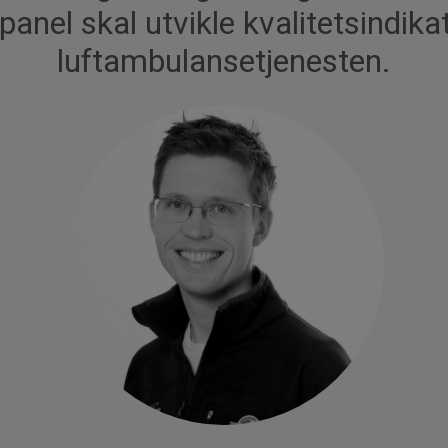
anel skal utvikle kvalitetsindika
luftambulansetjenesten.