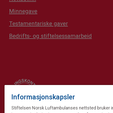
Minnegave
Testamentariske gaver
Bedrifts- og stiftelsessamarbeid
Informasjonskapsler
Stiftelsen Norsk Luftambulanses nettsted bruker in