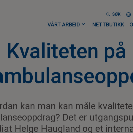
SØK
expand_more
VÅRT ARBEID
NETTBUTIKK
O
Kvaliteten på
tambulanseopp
rdan kan man kan måle kvalitete
lanseoppdrag? Det er utgangspu
diat Helge Haugland og et interna