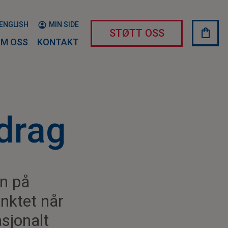
ENGLISH
MIN SIDE
shopping_bag
HAND
STØTT OSS
M OSS
KONTAKT
drag
n på
nktet når
sjonalt