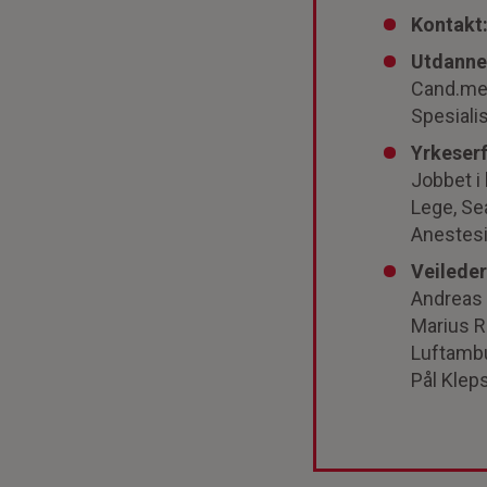
Kontakt
Utdanne
Cand.med
Spesialis
Yrkeserf
Jobbet i
Lege, Se
Anestesi
Veileder
Andreas 
Marius R
Luftamb
Pål Klep