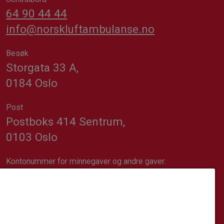
64 90 44 44
info@norskluftambulanse.no
Besøk
Storgata 33 A,
0184 Oslo
Post
Postboks 414 Sentrum,
0103 Oslo
Kontonummer for minnegaver og andre gaver:
1617.20.74689