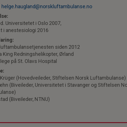
:
helge.haugland@norskluftambulanse.no
lse:
. Universitetet i Oslo 2007,
t i anestesiologi 2016
aring:
 luftambulansetjenesten siden 2012
a King Redningshelikopter, Ørland
lege på St. Olavs Hospital
e:
Krüger (Hovedveileder, Stiftelsen Norsk Luftambulanse)
ehn (Biveileder, Universitetet i Stavanger og Stiftelsen N
ulanse)
stad (Biveileder, NTNU)