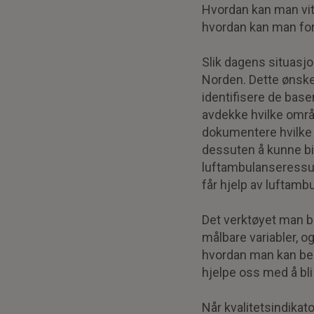
Hvordan kan man vit
hvordan kan man for
Slik dagens situasjo
Norden. Dette ønske
identifisere de base
avdekke hvilke områ
dokumentere hvilke t
dessuten å kunne bid
luftambulanseressurs
får hjelp av luftamb
Det verktøyet man bru
målbare variabler, o
hvordan man kan bedr
hjelpe oss med å bli
Når kvalitetsindikat