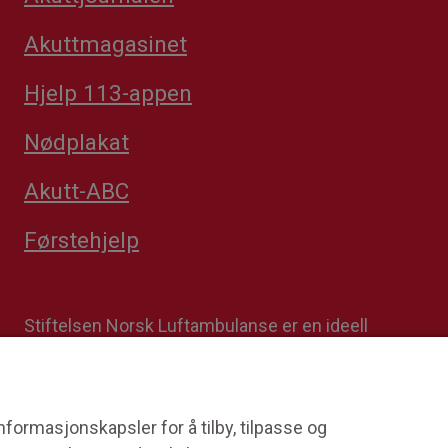
Akuttmagasinet
Hjelp 113-appen
Nødplakat
Akutt-ABC
Førstehjelp
Stiftelsen Norsk Luftambulanse er en ideell
stiftelse. Formålet er å fremme avansert
prehospital akuttmedisin. Stiftelsens
datterselskap Norsk Luftambulanse Helikopter er
operatør på alle Norges tretten
formasjonskapsler for å tilby, tilpasse og