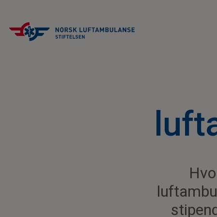
luf
Hvo
luftambu
stipen