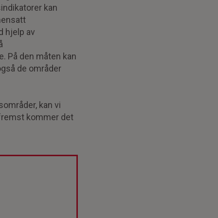
sindikatorer kan
mensatt
d hjelp av
å
ge. På den måten kan
 også de områder
sområder, kan vi
g fremst kommer det