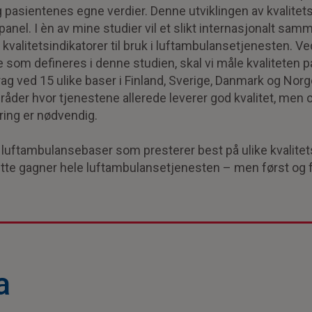
g pasientenes egne verdier. Denne utviklingen av kvalitet
panel. I èn av mine studier vil et slikt internasjonalt sam
 kvalitetsindikatorer til bruk i luftambulansetjenesten. Ve
e som defineres i denne studien, skal vi måle kvaliteten p
g ved 15 ulike baser i Finland, Sverige, Danmark og Nor
mråder hvor tjenestene allerede leverer god kvalitet, men
ring er nødvendig.
e luftambulansebaser som presterer best på ulike kvalitet
ette gagner hele luftambulansetjenesten – men først o
a