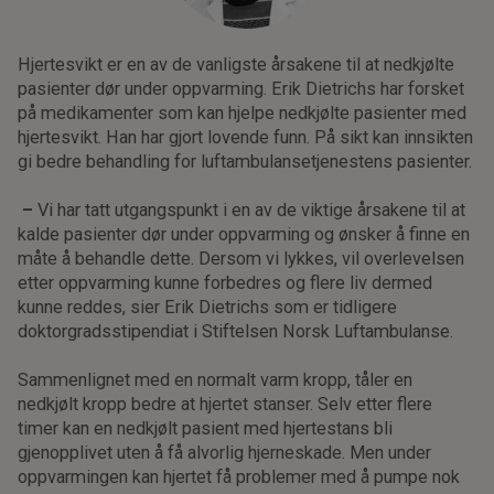
Hjertesvikt er en av de vanligste årsakene til at nedkjølte
pasienter dør under oppvarming. Erik Dietrichs har forsket
på medikamenter som kan hjelpe nedkjølte pasienter med
hjertesvikt. Han har gjort lovende funn. På sikt kan innsikten
gi bedre behandling for luftambulansetjenestens pasienter.
–
Vi har tatt utgangspunkt i en av de viktige årsakene til at
kalde pasienter dør under oppvarming og ønsker å finne en
måte å behandle dette. Dersom vi lykkes, vil overlevelsen
etter oppvarming kunne forbedres og flere liv dermed
kunne reddes, sier Erik Dietrichs som er tidligere
doktorgradsstipendiat i Stiftelsen Norsk Luftambulanse.
Sammenlignet med en normalt varm kropp, tåler en
nedkjølt kropp bedre at hjertet stanser. Selv etter flere
timer kan en nedkjølt pasient med hjertestans bli
gjenopplivet uten å få alvorlig hjerneskade. Men under
oppvarmingen kan hjertet få problemer med å pumpe nok