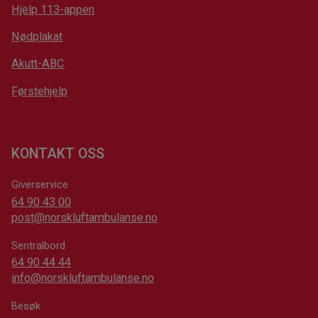
Hjelp 113-appen
Nødplakat
Akutt-ABC
Førstehjelp
KONTAKT OSS
Giverservice
64 90 43 00
post@norskluftambulanse.no
Sentralbord
64 90 44 44
info@norskluftambulanse.no
Besøk