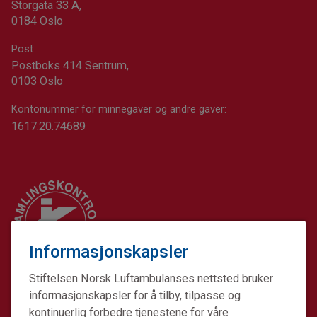
Storgata 33 A,
0184 Oslo
Post
Postboks 414 Sentrum,
0103 Oslo
Kontonummer for minnegaver og andre gaver:
1617.20.74689
Informasjonskapsler
Stiftelsen Norsk Luftambulanses nettsted bruker
informasjonskapsler for å tilby, tilpasse og
kontinuerlig forbedre tjenestene for våre