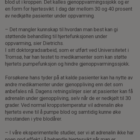
blod ut i kroppen. Det kalles gjenoppvarmingssjokk og er
en form for hjertesvikt. I dag dør mellom 30 og 40 prosent
av nedkjølte pasienter under oppvarming.
– Det mangler kunnskap til hvordan man best kan gi
støttende behandling til hjertefunksjonen under
oppvarming, sier Dietrichs.
I sitt doktorgradsarbeid, som er utført ved Universitetet i
Tromsø, har han testet to medikamenter som kan støtte
hjertets pumpefunksjon og hindre gjenoppvarmingssjokk.
Forsøkene hans tyder på at kalde pasienter kan ha nytte av
andre medikamenter under gjenoppliving enn det som
anbefales nå. Dagens retningslinjer sier at pasienter kan få
adrenalin under gjenoppliving, selv når de er nedkjølt til 30
grader. Ved normal kroppstemperatur vil adrenalin øke
hjertets evne til å pumpe blod og samtidig kunne øke
mostanden i ytre blodårer.
– I våre eksperimentelle studier, ser vi at adrenalin ikke har
noen god effekt i å behandle hjertesvikt når man er