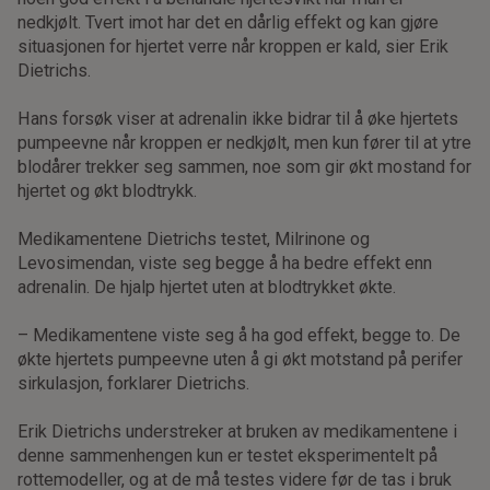
nedkjølt. Tvert imot har det en dårlig effekt og kan gjøre
situasjonen for hjertet verre når kroppen er kald, sier Erik
Dietrichs.
Hans forsøk viser at adrenalin ikke bidrar til å øke hjertets
pumpeevne når kroppen er nedkjølt, men kun fører til at ytre
blodårer trekker seg sammen, noe som gir økt mostand for
hjertet og økt blodtrykk.
Medikamentene Dietrichs testet, Milrinone og
Levosimendan, viste seg begge å ha bedre effekt enn
adrenalin. De hjalp hjertet uten at blodtrykket økte.
– Medikamentene viste seg å ha god effekt, begge to. De
økte hjertets pumpeevne uten å gi økt motstand på perifer
sirkulasjon, forklarer Dietrichs.
Erik Dietrichs understreker at bruken av medikamentene i
denne sammenhengen kun er testet eksperimentelt på
rottemodeller, og at de må testes videre før de tas i bruk